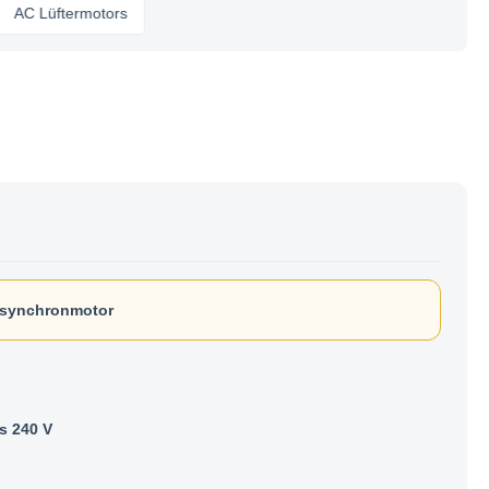
üftermotors
Asynchronmotor
s 240 V