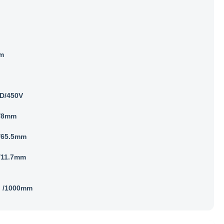
m
D/450V
 /8mm
 /65.5mm
 /11.7mm
" /1000mm