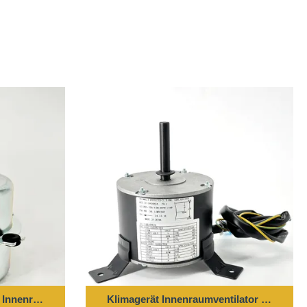
 1000RPM
nnenraumventilatormotor für Klimaanlage
Klimagerät Innenraumventilator Motor -