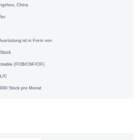
ngzhou, China
Tec
Ausrüstung ist in Form von
Stück
otiable (FOB/CNF/CIF)
 L/C
000 Stück pro Monat