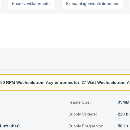
Ersatzventilatormotor
Klimaanlagenventilatormotor
AC L
780 RPM Wechselstrom-Asynchronmotor
,
27 Watt Wechselstrom-
Frame Size:
95MM
Supply Voltage:
220 bi
Luft über)
Supply Frequency:
50 Hz