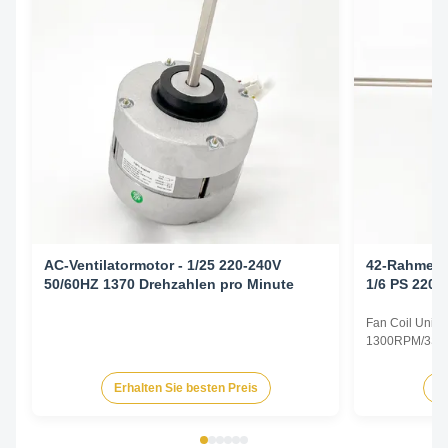
AC-Ventilatormotor - 1/25 220-240V
42-Rahmen-V
50/60HZ 1370 Drehzahlen pro Minute
1/6 PS 220-
Geschw.
Fan Coil Unit 
1300RPM/3SPD
Specifications
Type Permanent
Erhalten Sie besten Preis
Er
TEAO (Totally 
Equipped With
Phase Single P