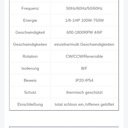
Frequenz
50Hz/60Hz/50/60Hz
Energie
1/8-1HP 100W-750W
Geschwindigkeit
600-1800RPM 4/6P
Geschwindigkeiten
einzelne/multi Geschwindigkeiten
Rotation
CW/CCW/Reversible
Isolierung
B/F
Beweis
IP20-IP54
Schutz
thermisch geschützt
Einschließung
total schloss ein,/offenes gelüftet