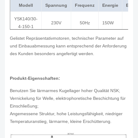
Modell
Spannung
Frequenz
Energie
Energ
YSK140/30-
230V
50Hz
150W
1/5H
4-150-1
Gelistet Repräsentativmotoren, technischer Parameter auf
YSK140/35-
230V
50Hz
185W
1/4H
und Einbauabmessung kann entsprechend der Anforderung
4-185-1
des Kunden besonders angefertigt werden.
YSK140-
208-230V
60Hz
245W
1/3H
245-4
Produkt-Eigenschaften:
YSK140-
208-230V
60Hz
375W
1/2H
375-4
Benutzen Sie lärmarmes Kugellager hoher Qualität NSK;
Vernickelung für Welle, elektrophoretische Beschichtung für
YSK140-
Einschließung;
208-230V
60Hz
550W
3/4H
550-6
Angemessene Struktur, hohe Leistungsfähigkeit, niedriger
Temperaturanstieg, lärmarme, kleine Erschütterung.