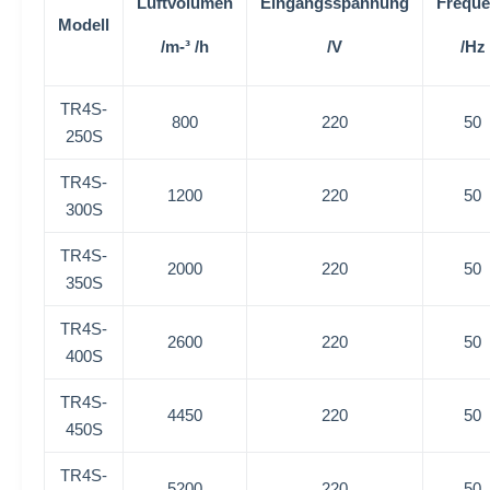
Luftvolumen
Eingangsspannung
Frequ
Modell
/m-³ /h
/V
/Hz
TR4S-
800
220
50
250S
TR4S-
1200
220
50
300S
TR4S-
2000
220
50
350S
TR4S-
2600
220
50
400S
TR4S-
4450
220
50
450S
TR4S-
5200
220
50