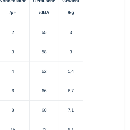
Kondensator
Geräusche
Gewicht
/μF
/dBA
/kg
2
55
3
3
58
3
4
62
5,4
6
66
6,7
8
68
7,1
15
72
9,1