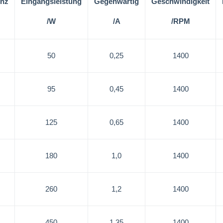
enz
Eingangsleistung
Gegenwärtig
Geschwindigkeit
/W
/A
/RPM
50
0,25
1400
95
0,45
1400
125
0,65
1400
180
1,0
1400
260
1,2
1400
450
1,35
1400