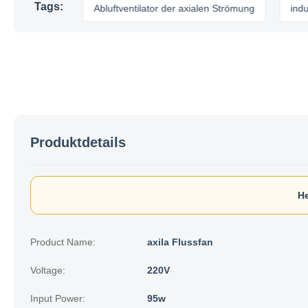
Tags:
ebläse
Abluftventilator der axialen Strömung
industrielle
Produktdetails
He
Product Name:
axila Flussfan
Voltage:
220V
Input Power:
95w