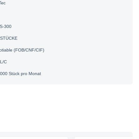
Tec
S-300
 STÜCKE
otiable (FOB/CNF/CIF)
 L/C
000 Stück pro Monat