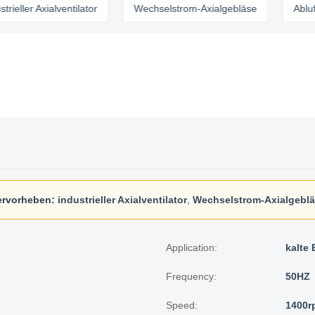
r Axialventilator
Wechselstrom-Axialgebläse
Abluftventil
rvorheben:
industrieller Axialventilator
,
Wechselstrom-Axialgebl
Application:
kalte 
Frequency:
50HZ
Speed:
1400r