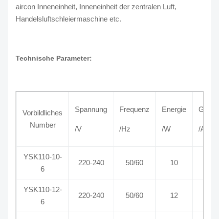
aircon Inneneinheit, Inneneinheit der zentralen Luft,
Handelsluftschleiermaschine etc.
Technische Parameter:
Spannung
Frequenz
Energie
Gegen
Vorbildliches
Number
/V
/Hz
/W
/A
YSK110-10-
220-240
50/60
10
0,
6
YSK110-12-
220-240
50/60
12
0,
6