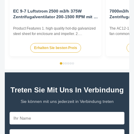
EC 9-7 Luftstrom 2500 m3/h 375W
7000m3/h 
Zentrifugalventilator 200-1500 RPM mit 0-
Zentrifugalv
10V-Regler
Product Features 1. high quality hot-dip galvanized
The AC12-12 cen
steel sheet for enclosure and impeller. 2.
fan commonly u
Reasonable structure, high efficiency, low noise,
and Air Conditi
small vibration. Main advantages 1. Experience and
and various oth
Erhalten Sie besten Preis
Er
good service. We professionally produce fan motors
by generating 
for more than 10 years. And we have done
radially outward
internationa...
Treten Sie Mit Uns In Verbindung
Sie können mit uns jederzeit in Verbindung treten