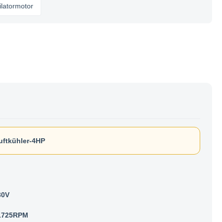
motor
uftkühler-4HP
30V
1725RPM