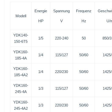
Energie
Spannung
Frequenz
Geschwi
Modell
HP
V
Hz
U/
YDK140-
1/5
220-240
50
850/
150-6T5
YDK160-
1/4
115/127
50/60
1425
185-4A
YDK160-
1/4
220/230
50/60
1425
185-4A2
YDK160-
1/3
115/127
50/60
1425
245-4A
YDK160-
1/3
220/230
50/60
1425
245-4A2