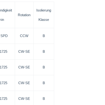
ndigkeit
Isolierung
Rotation
min
Klasse
3 SPD
CCW
B
/1725
CW-SE
B
/1725
CW-SE
B
/1725
CW-SE
B
/1725
CW-SE
B