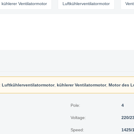
rer Ventilatormotor
Luftkühlerventilatormotor
Ventilator
:
Luftkühlerventilatormotor
,
kühlerer Ventilatormotor
,
Motor des L
Pole:
4
Voltage:
220/2
Speed:
1425/