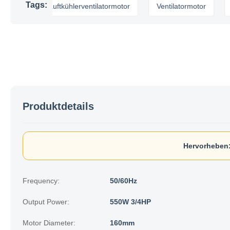
Tags:
r
Luftkühlerventilatormotor
Ventilatormotor
kühle
Produktdetails
Hervorheben
Frequency:
50/60Hz
Output Power:
550W 3/4HP
Motor Diameter:
160mm