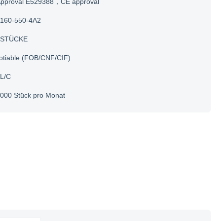
Approval E529388，CE approval
160-550-4A2
 STÜCKE
otiable (FOB/CNF/CIF)
 L/C
000 Stück pro Monat