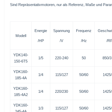
Sind Repräsentativmotoren, nur als Referenz, Maße und Par
Energie
Spannung
Frequenz
Geschwi
Modell
/HP
/V
/Hz
/R
YDK140-
1/5
220-240
50
850/
150-6T5
YDK160-
1/4
115/127
50/60
1425
185-4A
YDK160-
1/4
220/230
50/60
1425
185-4A2
YDK160-
1/3
115/127
50/60
1425
245-4A