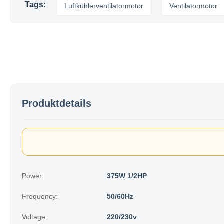
Tags:
rmotor
Luftkühlerventilatormotor
Ventilatormotor
Produktdetails
Power:
375W 1/2HP
Frequency:
50/60Hz
Voltage:
220/230v