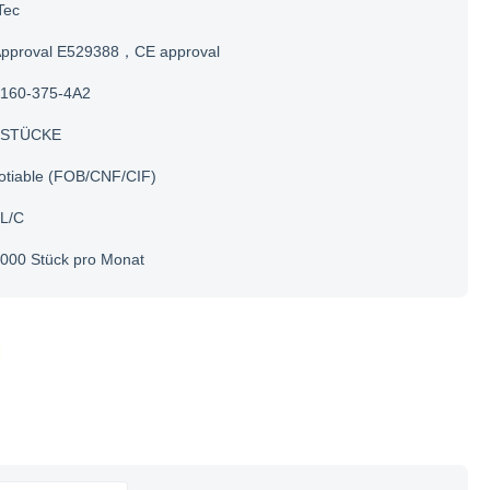
Tec
Approval E529388，CE approval
160-375-4A2
 STÜCKE
otiable (FOB/CNF/CIF)
 L/C
000 Stück pro Monat