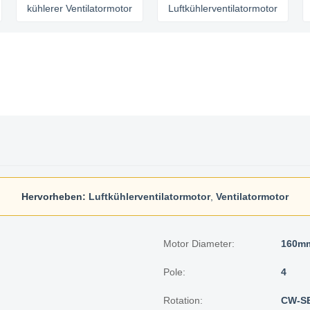
kühlerer Ventilatormotor
Luftkühlerventilatormotor
Venti
Hervorheben:
Luftkühlerventilatormotor
,
Ventilatormotor
Motor Diameter:
160m
Pole:
4
Rotation:
CW-S