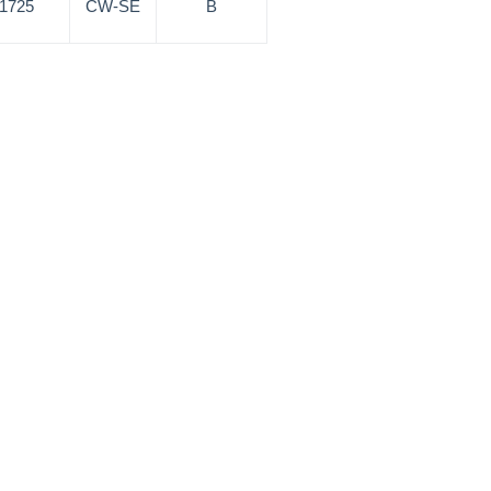
/1725
CW-SE
B