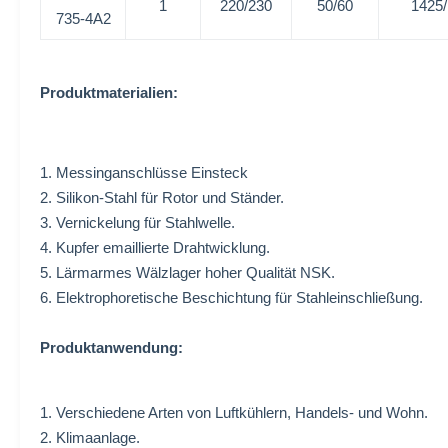
1
220/230
50/60
1425
735-4A2
Produktmaterialien:
1. Messinganschlüsse Einsteck
2. Silikon-Stahl für Rotor und Ständer.
3. Vernickelung für Stahlwelle.
4. Kupfer emaillierte Drahtwicklung.
5. Lärmarmes Wälzlager hoher Qualität NSK.
6. Elektrophoretische Beschichtung für Stahleinschließung.
Produktanwendung:
1.
Verschiedene Arten von Luftkühlern,
Handels- und Wohn.
2.
Klimaanlage.