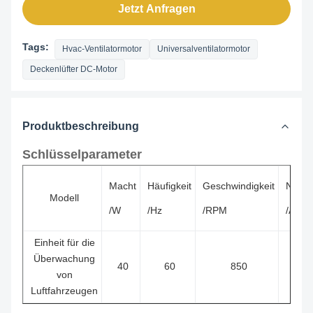
Jetzt Anfragen
Tags:
Hvac-Ventilatormotor
Universalventilatormotor
Deckenlüfter DC-Motor
Produktbeschreibung
Schlüsselparameter
Macht
Häufigkeit
Geschwindigkeit
Nenns
Modell
/W
/Hz
/RPM
/A
Einheit für die
Überwachung
40
60
850
0.
von
Luftfahrzeugen