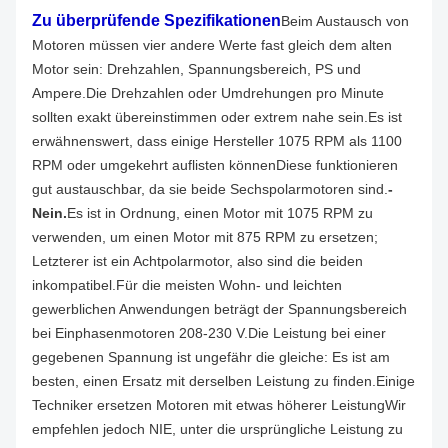
Zu überprüfende Spezifikationen
Beim Austausch von
Motoren müssen vier andere Werte fast gleich dem alten
Motor sein: Drehzahlen, Spannungsbereich, PS und
Ampere.
Die Drehzahlen oder Umdrehungen pro Minute
sollten exakt übereinstimmen oder extrem nahe sein.Es ist
erwähnenswert, dass einige Hersteller 1075 RPM als 1100
RPM oder umgekehrt auflisten könnenDiese funktionieren
gut austauschbar, da sie beide Sechspolarmotoren sind.
-
Nein.
Es ist in Ordnung, einen Motor mit 1075 RPM zu
verwenden, um einen Motor mit 875 RPM zu ersetzen;
Letzterer ist ein Achtpolarmotor, also sind die beiden
inkompatibel.
Für die meisten Wohn- und leichten
gewerblichen Anwendungen beträgt der Spannungsbereich
bei Einphasenmotoren 208-230 V.
Die Leistung bei einer
gegebenen Spannung ist ungefähr die gleiche: Es ist am
besten, einen Ersatz mit derselben Leistung zu finden.Einige
Techniker ersetzen Motoren mit etwas höherer LeistungWir
empfehlen jedoch NIE, unter die ursprüngliche Leistung zu