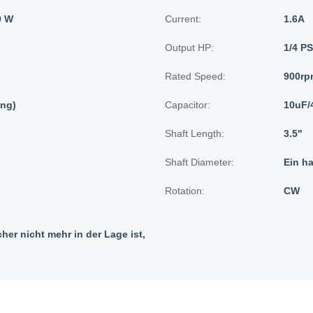
0 W
Current:
1.6A
Output HP:
1/4 PS
Rated Speed:
900rp
ung)
Capacitor:
10uF/
Shaft Length:
3.5"
Shaft Diameter:
Ein ha
Rotation:
CW
cher nicht mehr in der Lage ist,