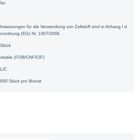
Tec
Anweisungen für die Verwendung von Zellstoff sind in Anhang I d
erordnung (EG) Nr. 1907/2006
Stück
otiable (FOB/CNF/CIF)
 L/C
000 Stück pro Monat