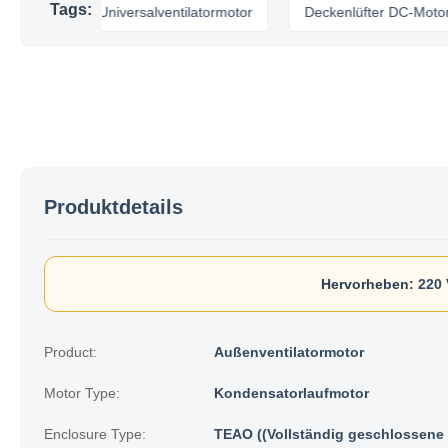
Tags:
r
Universalventilatormotor
Deckenlüfter DC-Motor
Produktdetails
Hervorheben:
220 
Product:
Außenventilatormotor
Motor Type:
Kondensatorlaufmotor
Enclosure Type:
TEAO ((Vollständig geschlossene 