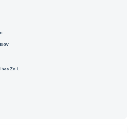
m
450V
lbes Zoll.