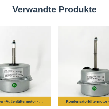
Verwandte Produkte
/60HZ YDK78-6A ((4681A)
n-Außenlüftermotor - 85W 208-230V 50/60Hz 900 U/min
Kondensatorlüftermotor 