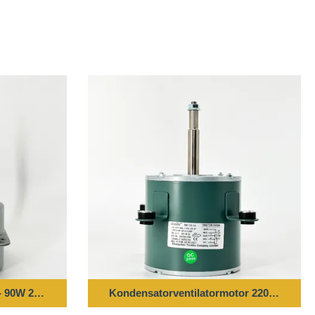
- 90W 208-230V 50/60Hz 900 U/min
Kondensatorventilatormotor 220-240V 50