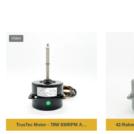
Video
TrusTec Motor - 78W 830RPM Außenventilator Motor 50
42-Rahme