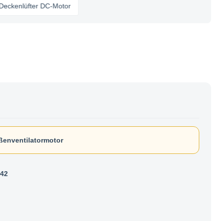
lüfter DC-Motor
enventilatormotor
42