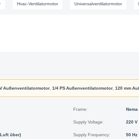
Hvac-Ventilatormotor
Universalventilatormotor
Decken
V Außenventilatormotor
,
1/4 PS Außenventilatormotor
,
120 mm Auß
Frame:
Nema 
Supply Voltage:
220 V
Luft über)
Supply Frequency:
50 Hz