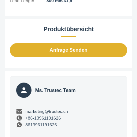
Lead Length:
800 mm/31,5 "
Produktübersicht
Anfrage Senden
Ms. Trustec Team
marketing@trustec.cn
+86-13961191626
8613961191626