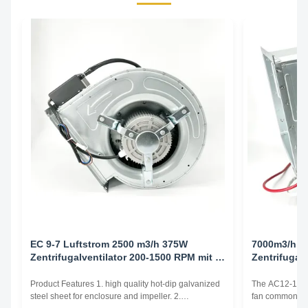
EC 9-7 Luftstrom 2500 m3/h 375W
7000m3/h 
Zentrifugalventilator 200-1500 RPM mit 0-
Zentrifugalv
10V-Regler
Product Features 1. high quality hot-dip galvanized
The AC12-12 cen
steel sheet for enclosure and impeller. 2.
fan commonly u