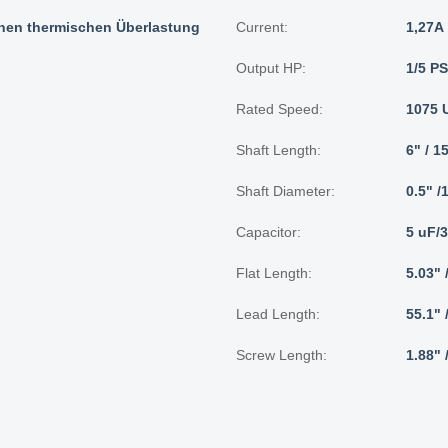
chen thermischen Überlastung
Current:
1,27A
Output HP:
1/5 PS
Rated Speed:
1075 
Shaft Length:
6" / 1
Shaft Diameter:
0.5" 
Capacitor:
5 uF/
Flat Length:
5.03"
Lead Length:
55.1"
Screw Length:
1.88"