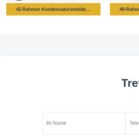
42 Rahmen Kondensatorventilator Motor - 1/10PS 220-2
48-Rahme
Tre