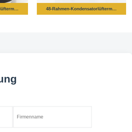
ftermotor - 1/4 PS 208/230 V 60 Hz 1100 U/min 5 uF/370 V C
48-Rahmen-Kondensatorlüftermotor - 1/4 
dung