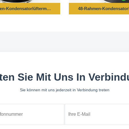
40V 50HZ 850 Dreh/min
n-Kondensatorlüftermotor - 1/6 PS 208-230 V 60 Hz 1075 U/min
48-Rahmen-Kondensatorlü
ten Sie Mit Uns In Verbin
Sie können mit uns jederzeit in Verbindung treten