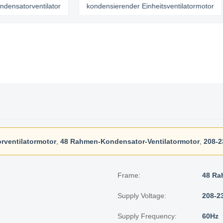
orventilator
kondensierender Einheitsventilatormotor
H
rventilatormotor
,
48 Rahmen-Kondensator-Ventilatormotor
,
208-2
Frame:
48 R
Supply Voltage:
208-2
Supply Frequency:
60Hz