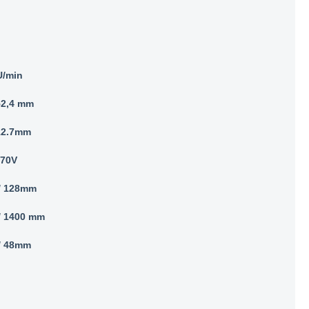
U/min
52,4 mm
/12.7mm
370V
 / 128mm
 / 1400 mm
 / 48mm