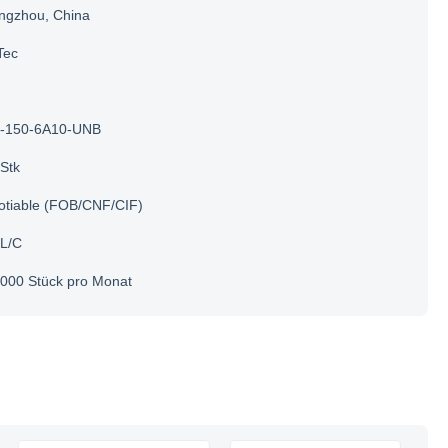
ngzhou, China
Tec
-150-6A10-UNB
Stk
otiable (FOB/CNF/CIF)
 L/C
000 Stück pro Monat