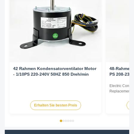
42 Rahmen Kondensatorventilator Motor
48-Rahmen-K
- 1/10PS 220-240V 50HZ 850 Dreh/min
PS 208-230 
Electric Cond
Replacement F
60Hz 1/6HP Te
HP Voltage Sp
Erhalten Sie besten Preis
Er
YDK140-125-6
FSE1016S 372
230V 60Hz 107