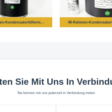
40V 50HZ 850 Dreh/min
n-Kondensatorlüftermotor - 1/6 PS 208-230 V 60 Hz 1075 U/min
48-Rahmen-Kondensatorlü
ten Sie Mit Uns In Verbin
Sie können mit uns jederzeit in Verbindung treten