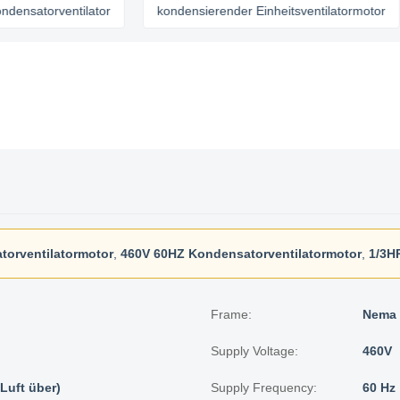
torventilator
kondensierender Einheitsventilatormotor
torventilatormotor
,
460V 60HZ Kondensatorventilatormotor
,
1/3H
Frame:
Nema 
Supply Voltage:
460V
Luft über)
Supply Frequency:
60 Hz