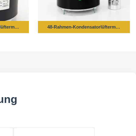
ftermotor - 1/4 PS 208/230 V 60 Hz 1100 U/min 5 uF/370 V C
48-Rahmen-Kondensatorlüftermotor - 1/4 
dung