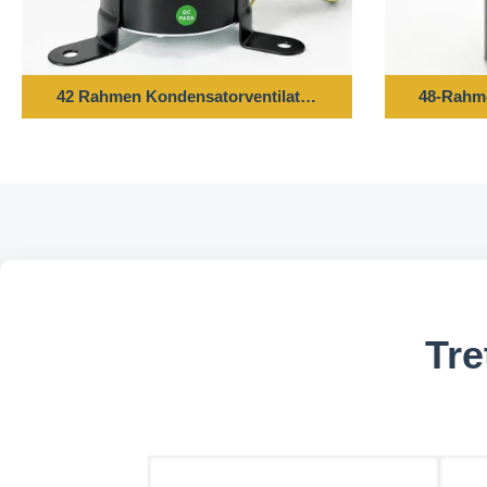
42 Rahmen Kondensatorventilator Motor - 1/10PS 220-2
48-Rahme
Tre