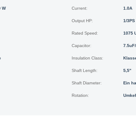
0 W
Current:
1.0A
Output HP:
1/3PS
Rated Speed:
1075 
Capacitor:
7.5uF
e
Insulation Class:
Klass
Shaft Length:
5,5"
Shaft Diameter:
Ein ha
Rotation:
Umkeh