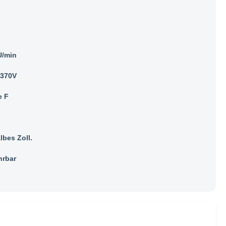
U/min
/370V
e F
lbes Zoll.
rbar