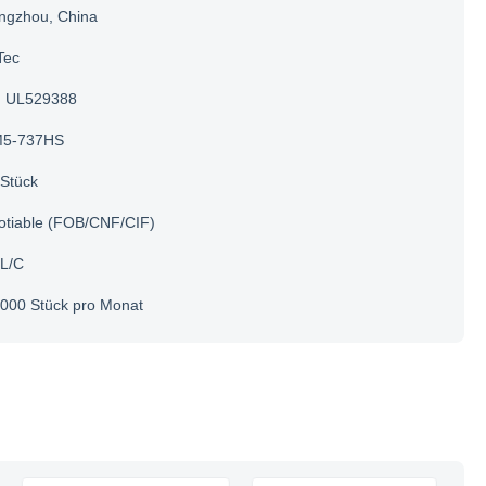
ngzhou, China
Tec
UL529388
5-737HS
Stück
otiable (FOB/CNF/CIF)
 L/C
000 Stück pro Monat