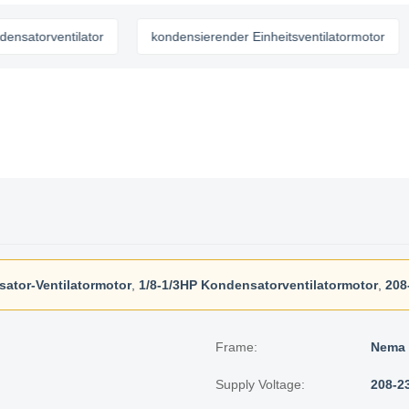
orventilator
kondensierender Einheitsventilatormotor
H
tor-Ventilatormotor
,
1/8-1/3HP Kondensatorventilatormotor
,
208
Frame:
Nema 
Supply Voltage:
208-2