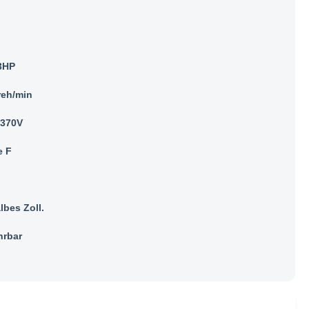
/3HP
reh/min
/370V
e F
lbes Zoll.
rbar