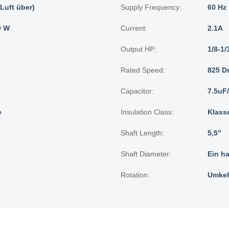
Luft über)
Supply Frequency:
60 Hz
0 W
Current:
2.1A
Output HP:
1/8-1
Rated Speed:
825 D
Capacitor:
7.5uF
e
Insulation Class:
Klass
Shaft Length:
5,5"
Shaft Diameter:
Ein ha
Rotation:
Umkeh