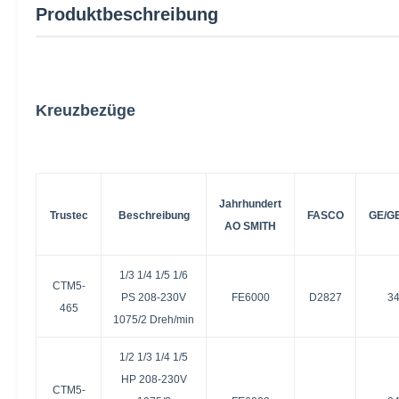
Produktbeschreibung
Kreuzbezüge
Jahrhundert
Trustec
Beschreibung
FASCO
GE/G
AO SMITH
1/3 1/4 1/5 1/6
CTM5-
PS 208-230V
FE6000
D2827
3
465
1075/2 Dreh/min
1/2 1/3 1/4 1/5
HP 208-230V
CTM5-