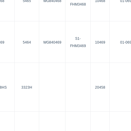
468
5465
WG840468
10468
01-06
FHM3468
S1-
469
5464
WG840469
10469
01-06
FHM3469
58HS
3323H
20458