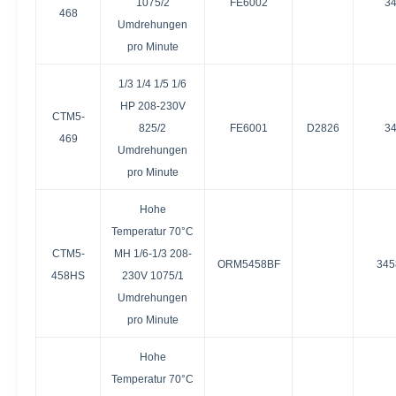
1075/2
FE6002
3
468
Umdrehungen
pro Minute
1/3 1/4 1/5 1/6
HP 208-230V
CTM5-
825/2
FE6001
D2826
3
469
Umdrehungen
pro Minute
Hohe
Temperatur 70°C
CTM5-
MH 1/6-1/3 208-
ORM5458BF
34
458HS
230V 1075/1
Umdrehungen
pro Minute
Hohe
Temperatur 70°C