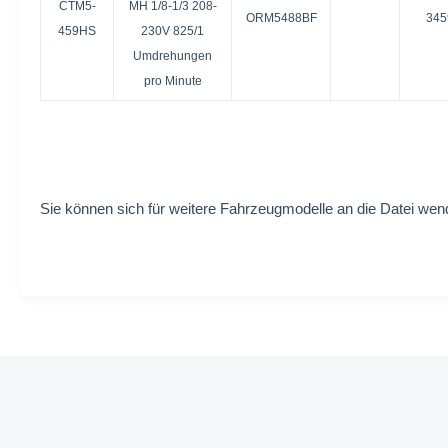
CTM5-
MH 1/8-1/3 208-
ORM5488BF
34
459HS
230V 825/1
Umdrehungen
pro Minute
Sie können sich für weitere Fahrzeugmodelle an die Datei wen