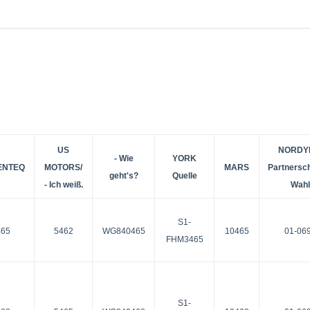
US
NORDY
- Wie
YORK
ENTEQ
MOTORS/
MARS
Partnersc
geht's?
Quelle
- Ich weiß.
Wahl
S1-
465
5462
WG840465
10465
01-06
FHM3465
S1-