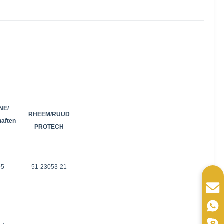
NE/
RHEEM/RUUD
haften
PROTECH
95
51-23053-21