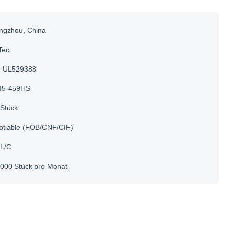
ngzhou, China
Tec
UL529388
5-459HS
Stück
otiable (FOB/CNF/CIF)
 L/C
000 Stück pro Monat