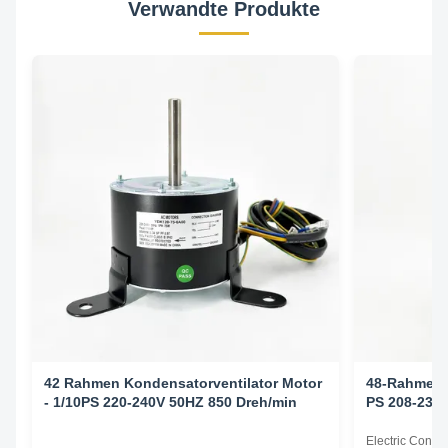
Verwandte Produkte
42 Rahmen Kondensatorventilator Motor
48-Rahmen-K
- 1/10PS 220-240V 50HZ 850 Dreh/min
PS 208-230 
Electric Cond