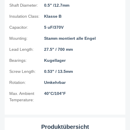
Shaft Diameter:
0.5" /12.7mm
Insulation Class:
Klasse B
Capacitor:
5 uF/370V
Mounting:
Stamm montiert alle Engel
Lead Length:
27.5" / 700 mm
Bearings:
Kugellager
Screw Length:
0.53" / 13.5mm
Rotation:
Umkehrbar
Max. Ambient
40°C/104°F
Temperature:
Produktübersicht