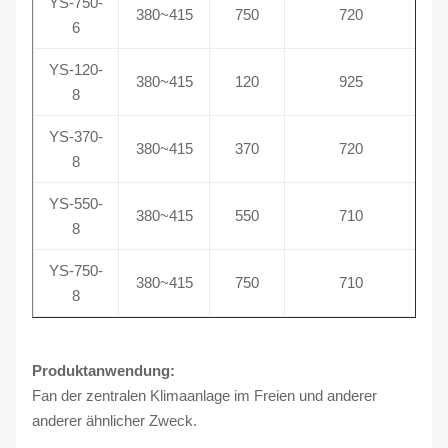
YS-750-
380~415
750
720
6
YS-120-
380~415
120
925
8
YS-370-
380~415
370
720
8
YS-550-
380~415
550
710
8
YS-750-
380~415
750
710
8
Produktanwendung:
Fan der zentralen Klimaanlage im Freien und anderer
anderer ähnlicher Zweck.