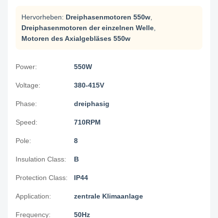
Hervorheben:
Dreiphasenmotoren 550w
,
Dreiphasenmotoren der einzelnen Welle
,
Motoren des Axialgebläses 550w
Power:
550W
Voltage:
380-415V
Phase:
dreiphasig
Speed:
710RPM
Pole:
8
Insulation Class:
B
Protection Class:
IP44
Application:
zentrale Klimaanlage
Frequency:
50Hz