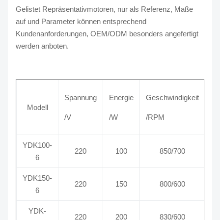
Gelistet Repräsentativmotoren, nur als Referenz, Maße
auf und Parameter können entsprechend
Kundenanforderungen, OEM/ODM besonders angefertigt
werden anboten.
Spannung
Energie
Geschwindigkeit
Ge
Modell
/V
/W
/RPM
/A
YDK100-
220
100
850/700
6
YDK150-
220
150
800/600
6
YDK-
220
200
830/600