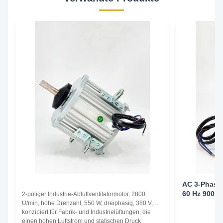
AC 3-Phasen
60 Hz 900 D
2-poliger Industrie-Abluftventilatormotor, 2800
U/min, hohe Drehzahl, 550 W, dreiphasig, 380 V,
konzipiert für Fabrik- und Industrielüftungen, die
einen hohen Luftstrom und statischen Druck