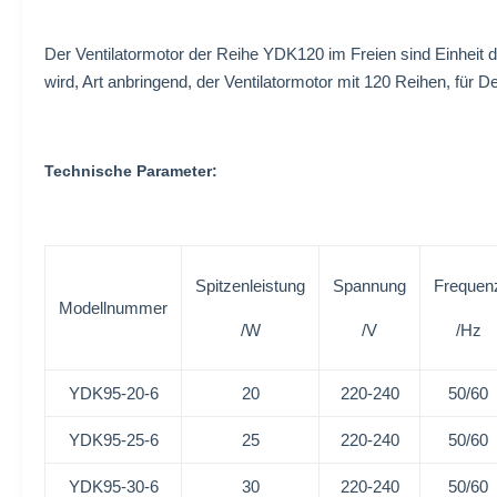
Der Ventilatormotor der Reihe YDK120 im Freien sind Einheit d
wird, Art anbringend, der Ventilatormotor mit 120 Reihen, für
Technische Parameter:
Spitzenleistung
Spannung
Frequen
Modellnummer
/W
/V
/Hz
YDK95-20-6
20
220-240
50/60
YDK95-25-6
25
220-240
50/60
YDK95-30-6
30
220-240
50/60