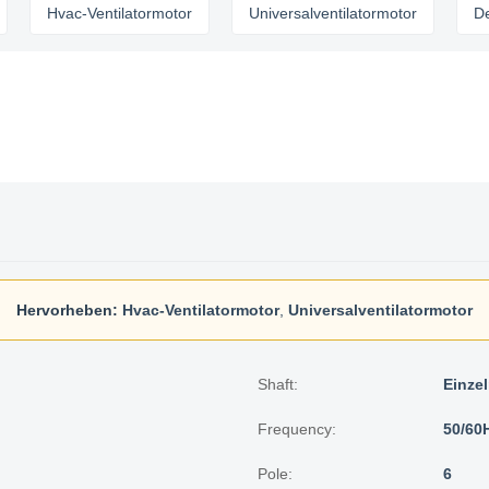
Hvac-Ventilatormotor
Universalventilatormotor
Deckenlü
Hervorheben:
Hvac-Ventilatormotor
,
Universalventilatormotor
Shaft:
Einze
Frequency:
50/60
Pole:
6