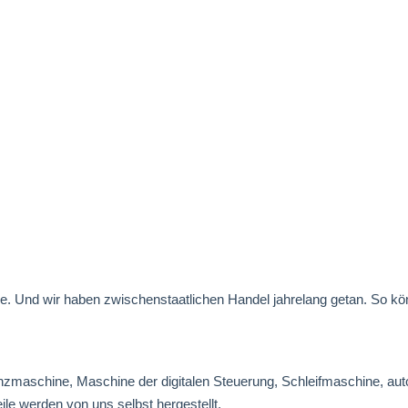
re. Und wir haben zwischenstaatlichen Handel jahrelang getan. So kön
nzmaschine, Maschine der digitalen Steuerung, Schleifmaschine, a
le werden von uns selbst hergestellt.