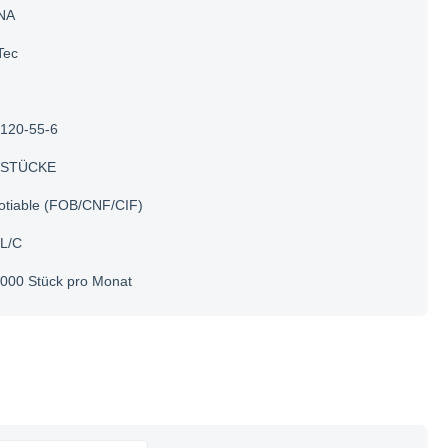
NA
Tec
120-55-6
 STÜCKE
otiable (FOB/CNF/CIF)
 L/C
000 Stück pro Monat