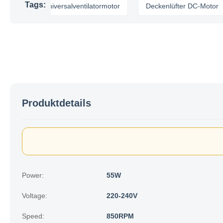
Tags:
Universalventilatormotor
Deckenlüfter DC-Motor
Produktdetails
Power:
55W
Voltage:
220-240V
Speed:
850RPM