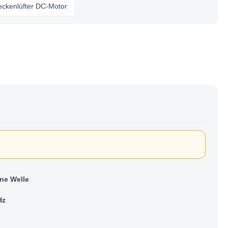
fter DC-Motor
lne Welle
Hz