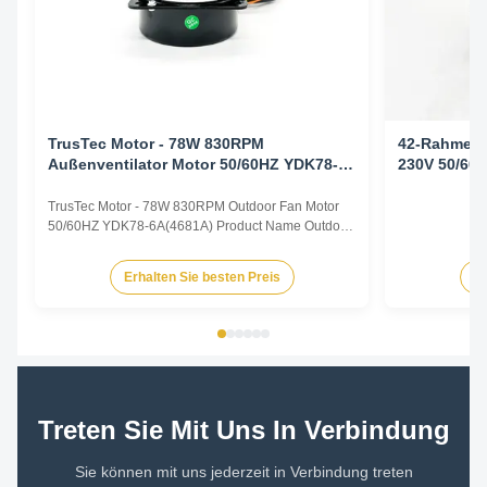
TrusTec Motor - 78W 830RPM
42-Rahmen-
Außenventilator Motor 50/60HZ YDK78-
230V 50/60H
6A ((4681A)
TrusTec Motor - 78W 830RPM Outdoor Fan Motor
50/60HZ YDK78-6A(4681A) Product Name Outdoor
Fan Motor Voltage 208V-230V Frequency 60 Hz
Output Power 78W Pole 6P AMPS 0.83A Speed
Erhalten Sie besten Preis
Er
900RPM Capacitor 6μF/370V Insulation Class
Class B Rotation CCW-SE Other protection
THERMALLY PROTECTED Key Parameters Model
...
Treten Sie Mit Uns In Verbindung
Sie können mit uns jederzeit in Verbindung treten