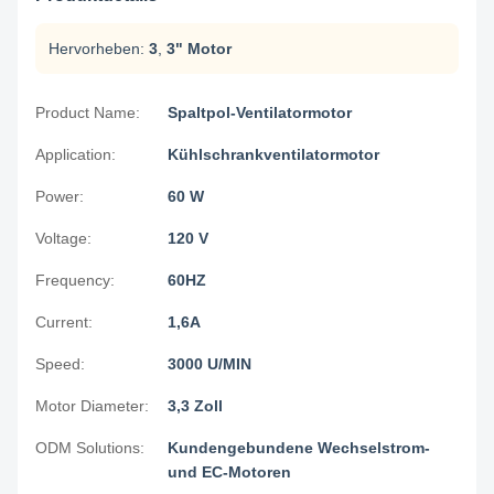
Hervorheben:
3
,
3" Motor
Product Name:
Spaltpol-Ventilatormotor
Application:
Kühlschrankventilatormotor
Power:
60 W
Voltage:
120 V
Frequency:
60HZ
Current:
1,6A
Speed:
3000 U/MIN
Motor Diameter:
3,3 Zoll
ODM Solutions:
Kundengebundene Wechselstrom-
und EC-Motoren