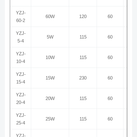
YZJ-
60W
120
60
60-2
YZJ-
5W
115
60
0
5-4
YZJ-
10W
115
60
0
10-4
YZJ-
15W
230
60
0
15-4
YZJ-
20W
115
60
20-4
YZJ-
25W
115
60
1
25-4
YZJ-