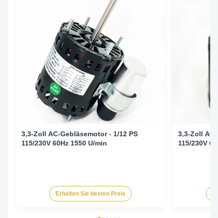
3,3-Zoll AC-Gebläsemotor - 1/12 PS
3,3-Zoll AC
115/230V 60Hz 1550 U/min
115/230V 60
Erhalten Sie besten Preis
Er