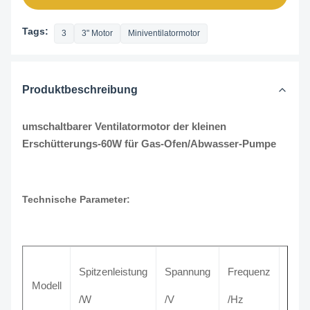
Tags:
3
3" Motor
Miniventilatormotor
Produktbeschreibung
umschaltbarer Ventilatormotor der kleinen
Erschütterungs-60W für Gas-Ofen/Abwasser-Pumpe
Technische Parameter:
Spitzenleistung
Spannung
Frequenz
Nen
Modell
/W
/V
/Hz
/A