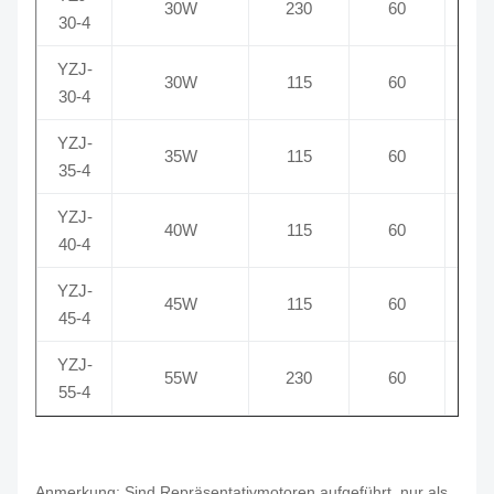
30W
230
60
0
30-4
YZJ-
30W
115
60
1
30-4
YZJ-
35W
115
60
35-4
YZJ-
40W
115
60
40-4
YZJ-
45W
115
60
45-4
YZJ-
55W
230
60
55-4
Anmerkung: Sind Repräsentativmotoren aufgeführt, nur als