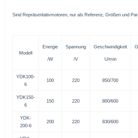
Sind Repräsentativmotoren, nur als Referenz, Größen und P
Energie
Spannung
Geschwindigkeit
G
Modell
/W
/V
U/min
YDK100-
100
220
850/700
6
YDK150-
150
220
800/600
6
YDK-
200
220
830/600
200-6