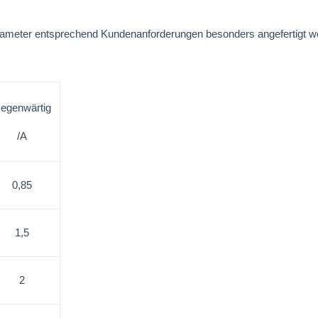
arameter entsprechend Kundenanforderungen besonders angefertigt
egenwärtig
/A
0,85
1,5
2