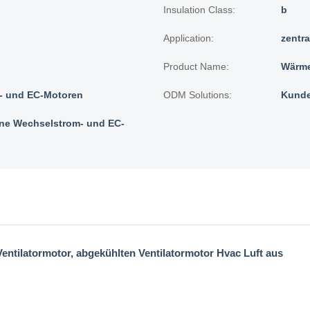
Insulation Class:
b
Application:
zentr
Product Name:
Wärme
 und EC-Motoren
ODM Solutions:
Kunde
e Wechselstrom- und EC-
tilatormotor, abgekühlten Ventilatormotor Hvac Luft aus