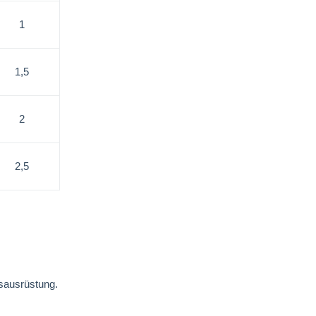
1
1,5
2
2,5
gsausrüstung.