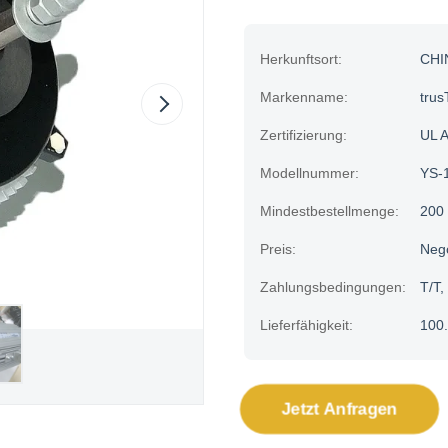
Herkunftsort:
CHI
Markenname:
trus
Zertifizierung:
UL 
Modellnummer:
YS-
Mindestbestellmenge:
200
Preis:
Neg
Zahlungsbedingungen:
T/T,
Lieferfähigkeit:
100.
Jetzt Anfragen