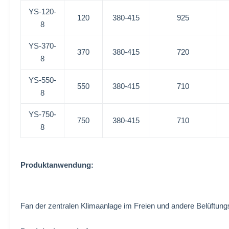
YS-120-
120
380-415
925
8
YS-370-
370
380-415
720
8
YS-550-
550
380-415
710
8
YS-750-
750
380-415
710
8
Produktanwendung:
Fan der zentralen Klimaanlage im Freien und andere Belüftun