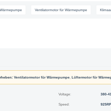
mepumpe
Ventilatormotor für Wärmepumpe
Klimaanlage
rheben:
Ventilatormotor für Wärmepumpe
,
Lüftermotor für Wärm
Voltage:
380-4
Speed:
925R