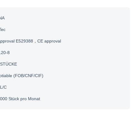
NA
Tec
Approval E529388，CE approval
120-8
 STÜCKE
otiable (FOB/CNF/CIF)
 L/C
000 Stück pro Monat