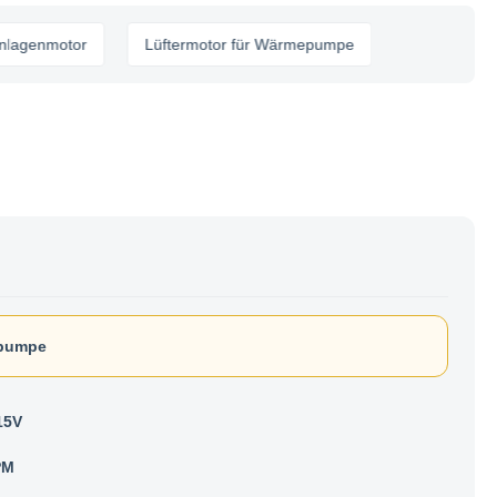
nmotor
Lüftermotor für Wärmepumpe
epumpe
15V
PM