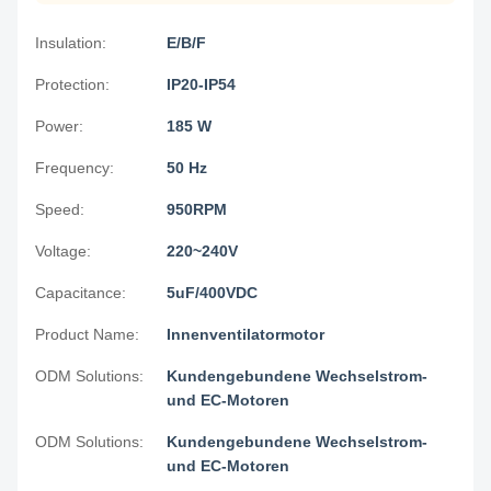
Insulation:
E/B/F
Protection:
IP20-IP54
Power:
185 W
Frequency:
50 Hz
Speed:
950RPM
Voltage:
220~240V
Capacitance:
5uF/400VDC
Product Name:
Innenventilatormotor
ODM Solutions:
Kundengebundene Wechselstrom-
und EC-Motoren
ODM Solutions:
Kundengebundene Wechselstrom-
und EC-Motoren