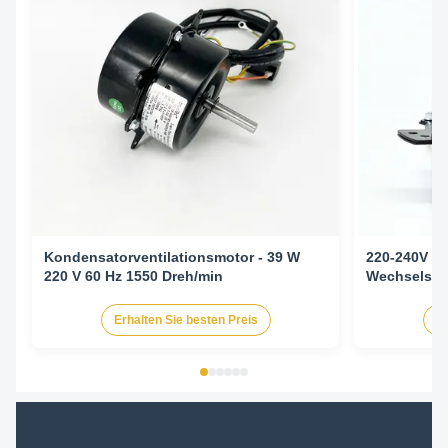
Kondensatorventilationsmotor - 39 W
220-240V 5
220 V 60 Hz 1550 Dreh/min
Wechselstr
Klimaanlag
Erhalten Sie besten Preis
Er