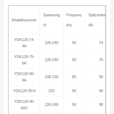
Spannung
Frequenz
Spitzenleistung
Modellnummer
/V
/Hz
/W
YDK120-74-
220-240
50
74
4A
YDK120-75-
220-240
50
75
6A
YDK120-90-
208-230
60
90
4A
YDK120-90-6
220
50
90
YDK120-90-
220-240
50
90
6A2