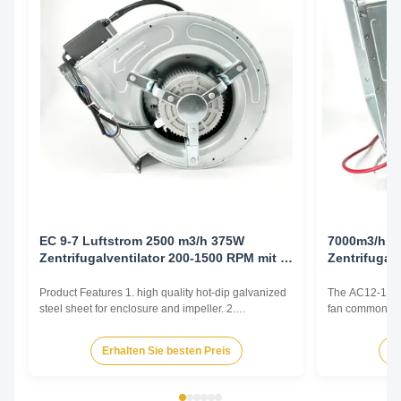
EC 9-7 Luftstrom 2500 m3/h 375W
7000m3/h 
Zentrifugalventilator 200-1500 RPM mit 0-
Zentrifugalv
10V-Regler
Product Features 1. high quality hot-dip galvanized
The AC12-12 cen
steel sheet for enclosure and impeller. 2.
fan commonly u
Reasonable structure, high efficiency, low noise,
and Air Conditi
small vibration. Main advantages 1. Experience and
and various oth
Erhalten Sie besten Preis
Er
good service. We professionally produce fan motors
by generating 
for more than 10 years. And we have done
radially outward
internationa...