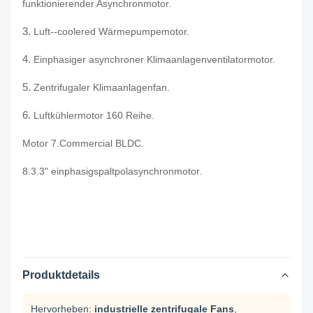
funktionierender Asynchronmotor.
3.
Luft--coolered Wärmepumpemotor.
4.
Einphasiger asynchroner Klimaanlagenventilatormotor.
5.
Zentrifugaler Klimaanlagenfan.
6.
Luftkühlermotor 160 Reihe.
Motor 7.Commercial BLDC.
8.3.3" einphasigspaltpolasynchronmotor.
Produktdetails
Hervorheben:
industrielle zentrifugale Fans
,