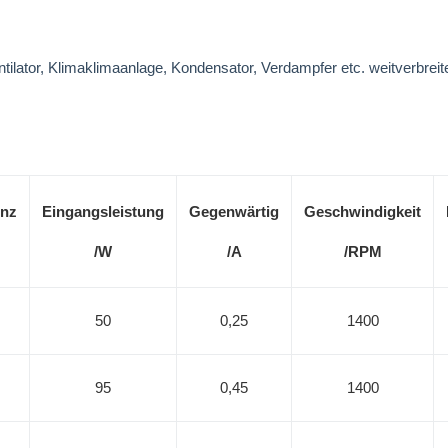
tilator, Klimaklimaanlage, Kondensator, Verdampfer etc. weitverbreite
enz
Eingangsleistung
Gegenwärtig
Geschwindigkeit
/W
/A
/RPM
50
0,25
1400
95
0,45
1400