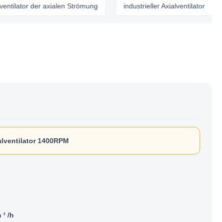
ator der axialen Strömung
industrieller Axialventilator
alventilator 1400RPM
³ /h