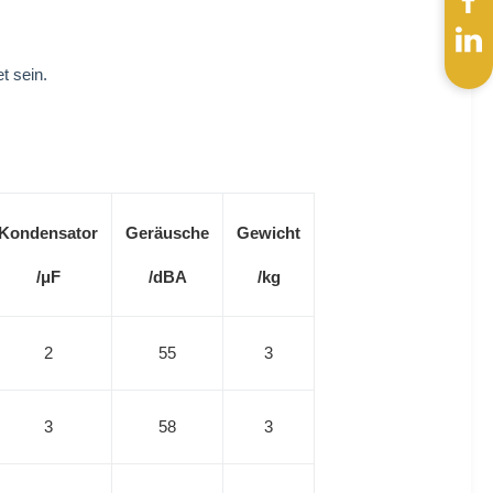
t sein.
Kondensator
Geräusche
Gewicht
/μF
/dBA
/kg
2
55
3
3
58
3