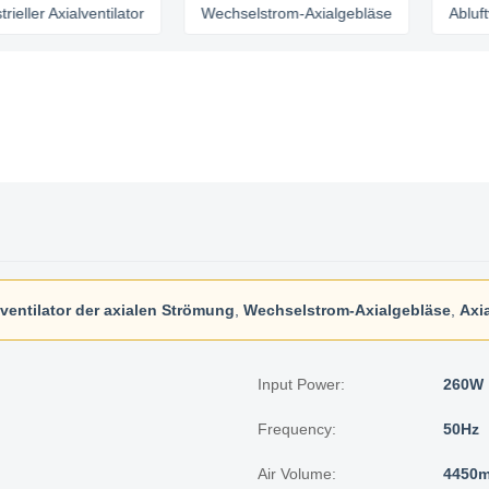
 Axialventilator
Wechselstrom-Axialgebläse
Abluftventil
ventilator der axialen Strömung
,
Wechselstrom-Axialgebläse
,
Axi
Input Power:
260W
Frequency:
50Hz
Air Volume:
4450m 