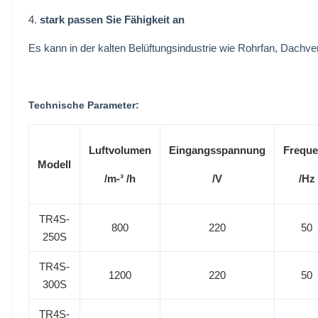
4.
stark passen Sie Fähigkeit an
Es kann in der kalten Belüftungsindustrie wie Rohrfan, Dachven
Technische Parameter:
Luftvolumen
Eingangsspannung
Frequ
Modell
/m-³ /h
/V
/Hz
TR4S-
800
220
50
250S
TR4S-
1200
220
50
300S
TR4S-