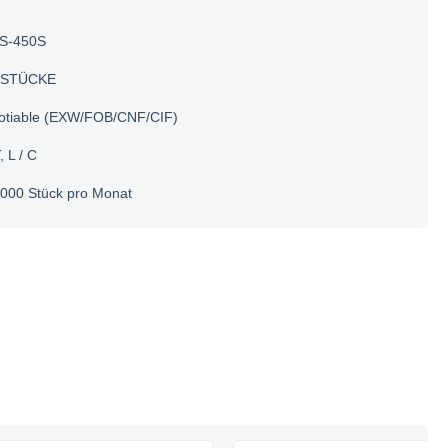
S-450S
 STÜCKE
otiable (EXW/FOB/CNF/CIF)
, L / C
000 Stück pro Monat