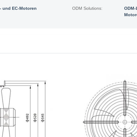
 und EC-Motoren
ODM Solutions:
ODM-L
Motor