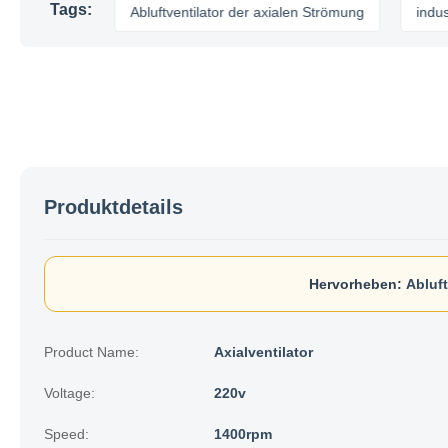
Tags:
bläse
Abluftventilator der axialen Strömung
industrieller
Produktdetails
Hervorheben:
Abluft
Product Name:
Axialventilator
Voltage:
220v
Speed:
1400rpm