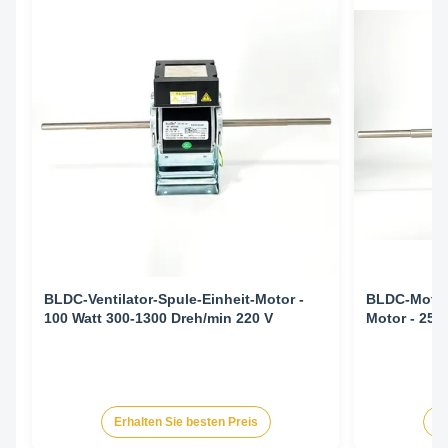
BLDC-Ventilator-Spule-Einheit-Motor -
BLDC-Motor 
100 Watt 300-1300 Dreh/min 220 V
Motor - 25
Erhalten Sie besten Preis
Er