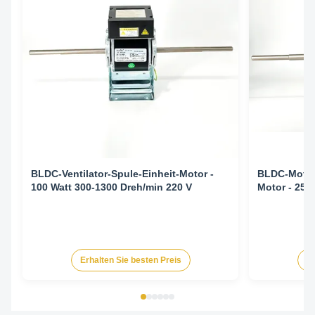
BLDC-Ventilator-Spule-Einheit-Motor -
BLDC-Motor 
100 Watt 300-1300 Dreh/min 220 V
Motor - 25
Erhalten Sie besten Preis
Er