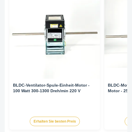
BLDC-Ventilator-Spule-Einheit-Motor -
BLDC-Motor 
100 Watt 300-1300 Dreh/min 220 V
Motor - 25
Erhalten Sie besten Preis
Er