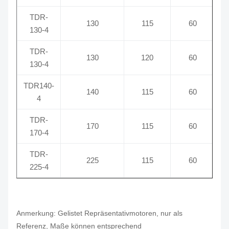
TDR-
130
115
60
130-4
TDR-
130
120
60
130-4
TDR140-
140
115
60
4
TDR-
170
115
60
170-4
TDR-
225
115
60
225-4
Anmerkung: Gelistet Repräsentativmotoren, nur als
Referenz, Maße können entsprechend