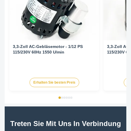
3,3-Zoll AC-Gebläsemotor - 1/12 PS
3,3-Zoll AC
115/230V 60Hz 1550 U/min
115/230V 60
Erhalten Sie besten Preis
Er
Treten Sie Mit Uns In Verbindung