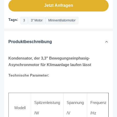
Jetzt Anfragen
Tags:
3
3" Motor
Miniventilatormotor
Produktbeschreibung
Kondensator, der 3,3" Bewegungseinphasig-
Asynchronmotor für Klimaanlage laufen lässt
Technische Parameter:
Spitzenleistung
Spannung
Frequenz
N
Modell
/W
/V
/Hz
/A