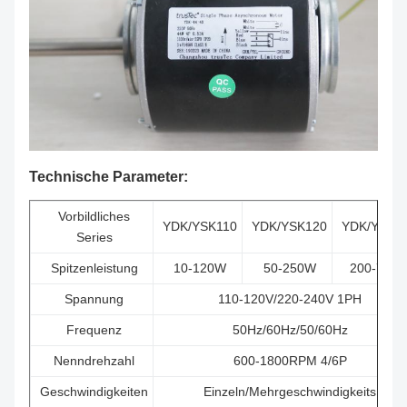
Technische Parameter:
Vorbildliches
YDK/YSK110
YDK/YSK120
YDK/YSK1
Series
Spitzenleistung
10-120W
50-250W
200-750
Spannung
110-120V/220-240V 1PH
Frequenz
50Hz/60Hz/50/60Hz
Nenndrehzahl
600-1800RPM 4/6P
Geschwindigkeiten
Einzeln/Mehrgeschwindigkeits