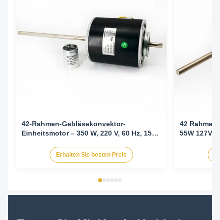
42-Rahmen-Gebläsekonvektor-
42 Rahmenve
Einheitsmotor – 350 W, 220 V, 60 Hz, 1550
55W 127V 
U/min/5 SPD CW-LE
Erhalten Sie besten Preis
Er