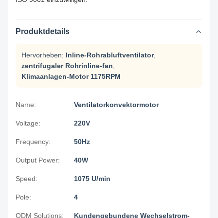
Produktdetails
Hervorheben:
Inline-Rohrabluftventilator
,
zentrifugaler Rohrinline-fan
,
Klimaanlagen-Motor 1175RPM
Name:
Ventilatorkonvektormotor
Voltage:
220V
Frequency:
50Hz
Output Power:
40W
Speed:
1075 U/min
Pole:
4
ODM Solutions:
Kundengebundene Wechselstrom-