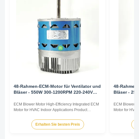
48-Rahmen-ECM-Motor für Ventilator und
48-Rahmen-E
Bläser - 550W 300-1200RPM 220-240V
Bläser - 2
50/60HZ
50/60HZ
ECM Blower Motor High-Efficiency Integrated ECM
ECM Blower Mo
Motor for HVAC Indoor Applications Product
Motor for HVAC
Overview The ECM Blower Motor is a high-
Overview The E
efficiency, fully integrated motor solution designed
efficiency, ful
Erhalten Sie besten Preis
Er
for indoor HVAC air-moving equipment. By
for indoor HVA
combining advanced permanent magnet motor
combining adv
technology with an intelligent ...
technology with 