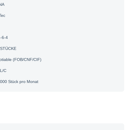
NA
Tec
-6-4
 STÜCKE
otiable (FOB/CNF/CIF)
 L/C
000 Stück pro Monat