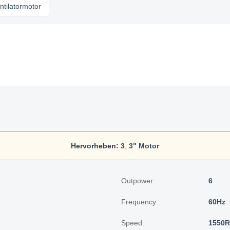
ormotor
Hervorheben:
3
,
3" Motor
Outpower:
6
Frequency:
60Hz
Speed:
1550