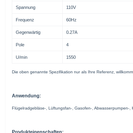
Spannung
110V
Frequenz
60Hz
Gegenwärtig
0.27A
Pole
4
U/min
1550
Die oben genannte Spezifikation nur als Ihre Referenz, will
Anwendung:
Flügelradgebläse-, Lüftungsfan-, Gasofen-, Abwasserpumpen-,
Produkteigenschaften: