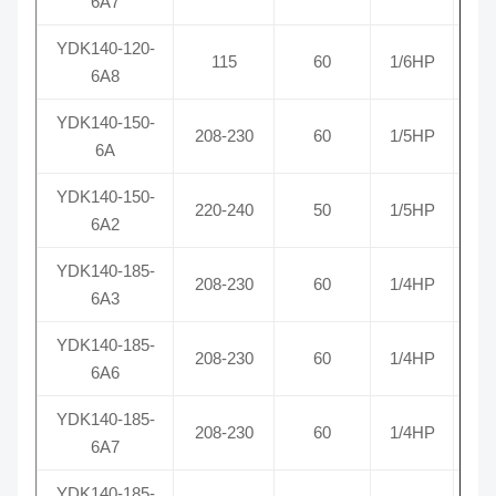
6A7
YDK140-120-
115
60
1/6HP
1
6A8
YDK140-150-
208-230
60
1/5HP
1
6A
YDK140-150-
220-240
50
1/5HP
6A2
YDK140-185-
208-230
60
1/4HP
6A3
YDK140-185-
208-230
60
1/4HP
6A6
YDK140-185-
208-230
60
1/4HP
1
6A7
YDK140-185-