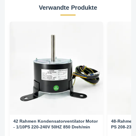
Verwandte Produkte
42 Rahmen Kondensatorventilator Motor
48-Rahmen-K
- 1/10PS 220-240V 50HZ 850 Dreh/min
PS 208-230 