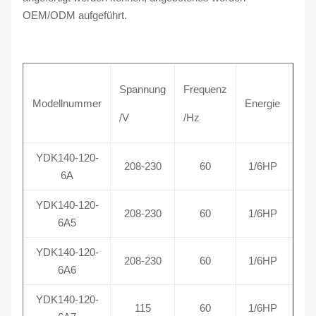
OEM/ODM aufgeführt.
Spannung
Frequenz
Ges
Modellnummer
Energie
/V
/Hz
/R
YDK140-120-
208-230
60
1/6HP
1
6A
YDK140-120-
208-230
60
1/6HP
6A5
YDK140-120-
208-230
60
1/6HP
6A6
YDK140-120-
115
60
1/6HP
1