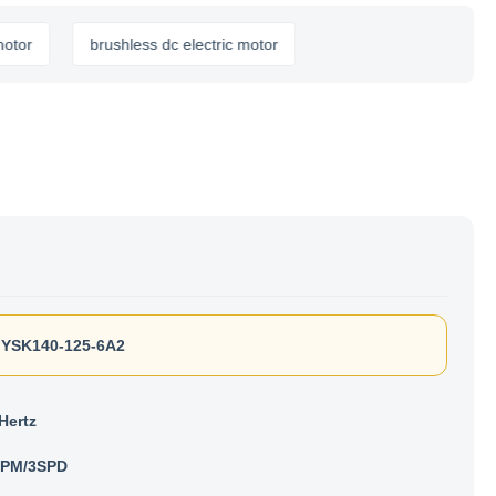
brushless dc electric motor
,
YSK140-125-6A2
Hertz
RPM/3SPD