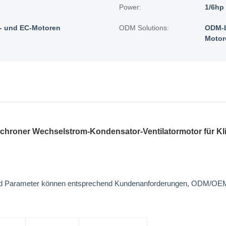
Power:
1/6hp
 und EC-Motoren
ODM Solutions:
ODM-L
Motor
oner Wechselstrom-Kondensator-Ventilatormotor für Kli
 und Parameter können entsprechend Kundenanforderungen, ODM/OEM