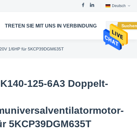
Deutsch
TRETEN SIE MIT UNS IN VERBINDUNG
Suche
-220V 1/6HP für 5KCP39DGM635T
K140-125-6A3 Doppelt-
universalventilatormotor-
für 5KCP39DGM635T