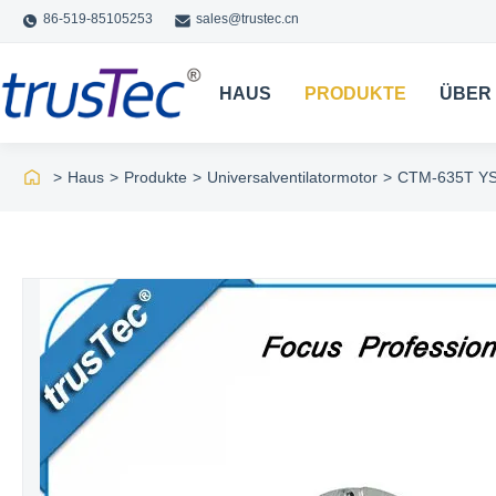
86-519-85105253
sales@trustec.cn
HAUS
PRODUKTE
ÜBER
>
Haus
>
Produkte
>
Universalventilatormotor
>
CTM-635T YSK