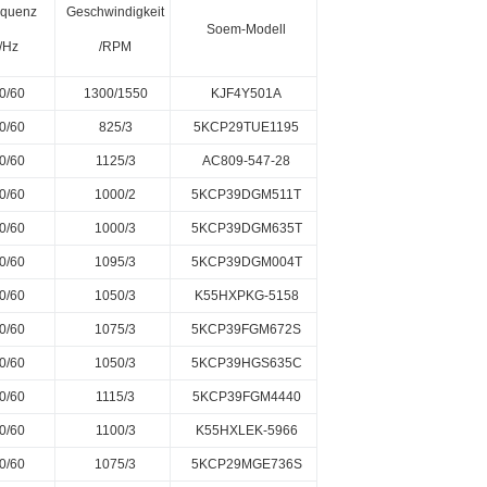
equenz
Geschwindigkeit
Soem-Modell
/Hz
/RPM
0/60
1300/1550
KJF4Y501A
0/60
825/3
5KCP29TUE1195
0/60
1125/3
AC809-547-28
0/60
1000/2
5KCP39DGM511T
0/60
1000/3
5KCP39DGM635T
0/60
1095/3
5KCP39DGM004T
0/60
1050/3
K55HXPKG-5158
0/60
1075/3
5KCP39FGM672S
0/60
1050/3
5KCP39HGS635C
0/60
1115/3
5KCP39FGM4440
0/60
1100/3
K55HXLEK-5966
0/60
1075/3
5KCP29MGE736S