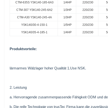
CTM-635S YSK140-185-6A3
1/4HP
220/230
5
CTM-307 YSK140-245-6A2
1/3HP
220/230
5
CTM-A30 YSK140-245-4A
1/3HP
220/230
5
YSK140/30-4-150-1
1/5HP
220/230
5
YSK140/35-4-185-1
1/4HP
220/230
5
Produktvorteile:
lärmarmes Wälzlager hoher Qualität 1.Use NSK.
2. Leistung
a. Hervorragende zusammenpassende Fähigkeit ODM und de
b. Die reife Technologie von trusTec Firma kann die zuverlässi