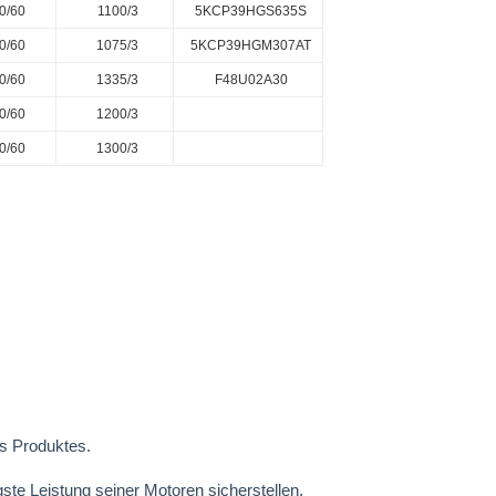
0/60
1100/3
5KCP39HGS635S
0/60
1075/3
5KCP39HGM307AT
0/60
1335/3
F48U02A30
0/60
1200/3
0/60
1300/3
s Produktes.
gste Leistung seiner Motoren sicherstellen.