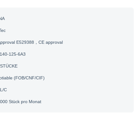
NA
Tec
Approval E529388，CE approval
140-125-6A3
 STÜCKE
otiable (FOB/CNF/CIF)
 L/C
000 Stück pro Monat