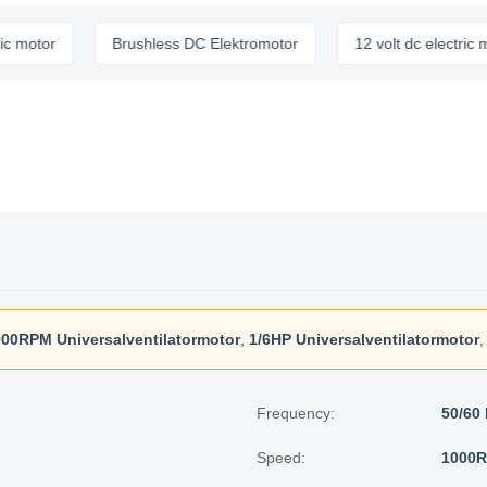
or
Brushless DC Elektromotor
12 volt dc electric motor
00RPM Universalventilatormotor
,
1/6HP Universalventilatormotor
Frequency:
50/60 
Speed:
1000