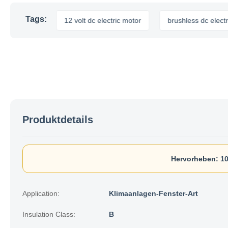
Tags:
motor
12 volt dc electric motor
brushless dc electric mot
Produktdetails
Hervorheben:
10
Application:
Klimaanlagen-Fenster-Art
Insulation Class:
B