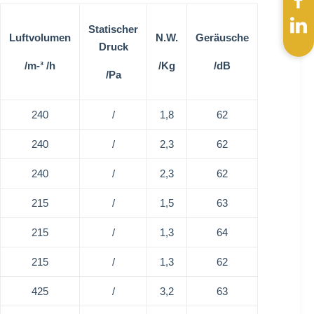
Statischer
Luftvolumen
N.W.
Geräusche
Druck
/m-³ /h
/Kg
/dB
/Pa
240
/
1,8
62
240
/
2,3
62
240
/
2,3
62
215
/
1,5
63
215
/
1,3
64
215
/
1,3
62
425
/
3,2
63