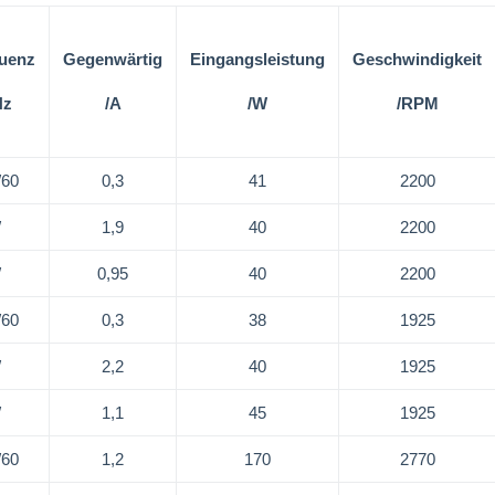
uenz
Gegenwärtig
Eingangsleistung
Geschwindigkeit
Hz
/A
/W
/RPM
/60
0,3
41
2200
/
1,9
40
2200
/
0,95
40
2200
/60
0,3
38
1925
/
2,2
40
1925
/
1,1
45
1925
/60
1,2
170
2770