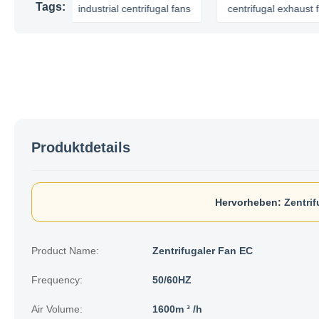
Tags:
an
industrial centrifugal fans
centrifugal exhaust fan
Produktdetails
Hervorheben:
Zentrif
Product Name:
Zentrifugaler Fan EC
Frequency:
50/60HZ
Air Volume:
1600m ³ /h