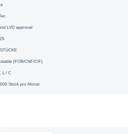
na
Tec
and LVD approval
25
 STÜCKE
otiable (FOB/CNF/CIF)
, L / C
000 Stück pro Monat