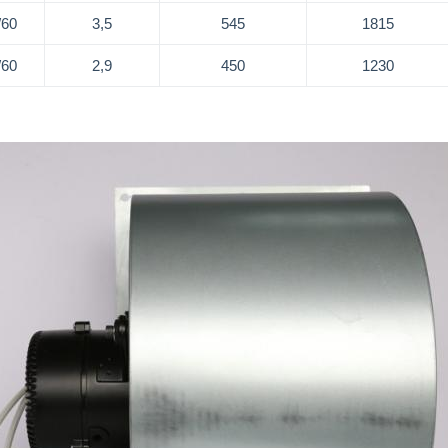
/60
3,5
545
1815
/60
2,9
450
1230