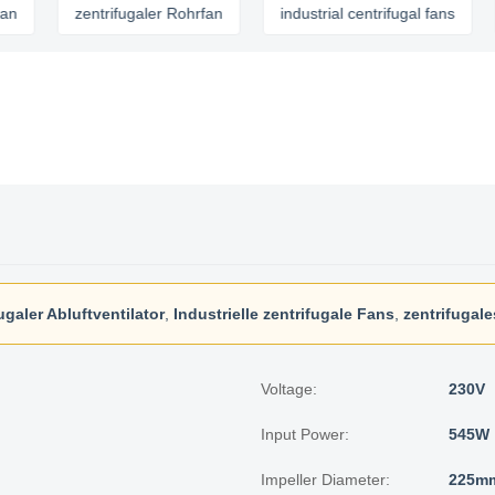
zentrifugaler Rohrfan
industrial centrifugal fans
cent
ugaler Abluftventilator
,
Industrielle zentrifugale Fans
,
zentrifugal
Voltage:
230V
Input Power:
545W
Impeller Diameter:
225m