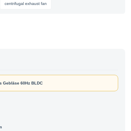
rifugal exhaust fan
es Gebläse 60Hz BLDC
m