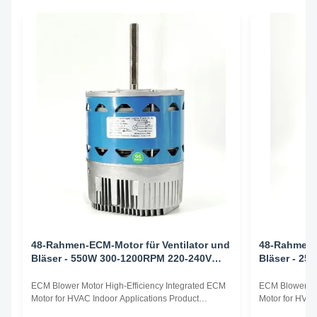
48-Rahmen-ECM-Motor für Ventilator und
48-Rahmen-E
Bläser - 550W 300-1200RPM 220-240V
Bläser - 2
50/60HZ
50/60HZ
ECM Blower Motor High-Efficiency Integrated ECM
ECM Blower Mo
Motor for HVAC Indoor Applications Product
Motor for HVAC
Overview The ECM Blower Motor is a high-
Overview The E