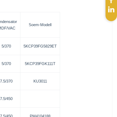
ndensator
Soem-Modell
MDF/VAC
5/370
5KCP39FG5829ET
5/370
5KCP39FGK111T
7.5/370
KU3011
7.5/450
7.5/450
PM4104188