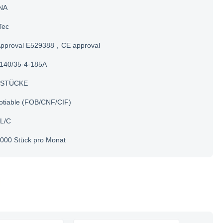
NA
Tec
Approval E529388，CE approval
140/35-4-185A
 STÜCKE
otiable (FOB/CNF/CIF)
 L/C
000 Stück pro Monat