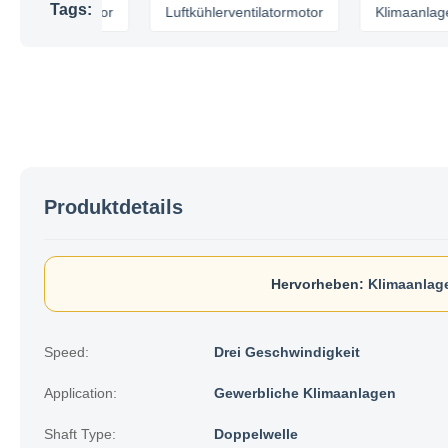
Tags:
ilatormotor
Luftkühlerventilatormotor
Klimaanlagenventi
Produktdetails
Hervorheben:
Klimaanlage
Speed:
Drei Geschwindigkeit
Application:
Gewerbliche Klimaanlagen
Shaft Type:
Doppelwelle