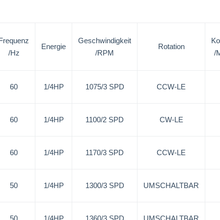
Frequenz
Geschwindigkeit
Ko
Energie
Rotation
/Hz
/RPM
/
60
1/4HP
1075/3 SPD
CCW-LE
60
1/4HP
1100/2 SPD
CW-LE
60
1/4HP
1170/3 SPD
CCW-LE
50
1/4HP
1300/3 SPD
UMSCHALTBAR
50
1/4HP
1360/3 SPD
UMSCHALTBAR