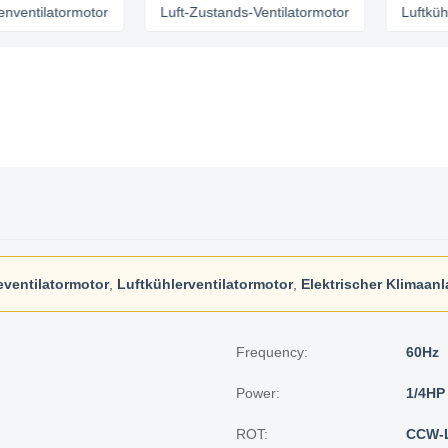
latormotor
Luft-Zustands-Ventilatormotor
Luftkühlervent
ventilatormotor
,
Luftkühlerventilatormotor
,
Elektrischer Klimaan
Frequency:
60Hz
Power:
1/4HP
ROT:
CCW-