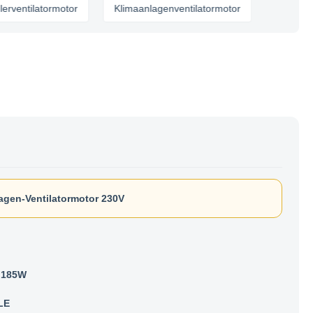
ilatormotor
Klimaanlagenventilatormotor
lagen-Ventilatormotor 230V
 185W
LE