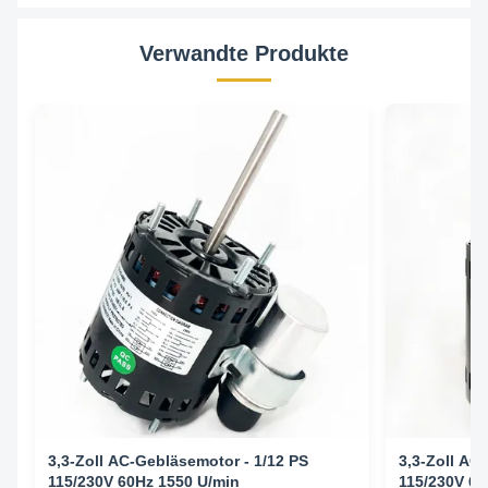
Verwandte Produkte
3,3-Zoll AC-Gebläsemotor - 1/12 PS
3,3-Zoll AC
115/230V 60Hz 1550 U/min
115/230V 60