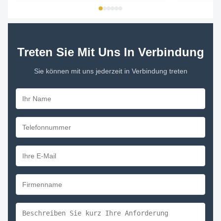
1/6HP 220/230 50/60 1000/2 5KCP39DGM511T ...
offered. Model 
Treten Sie Mit Uns In Verbindung
Sie können mit uns jederzeit in Verbindung treten