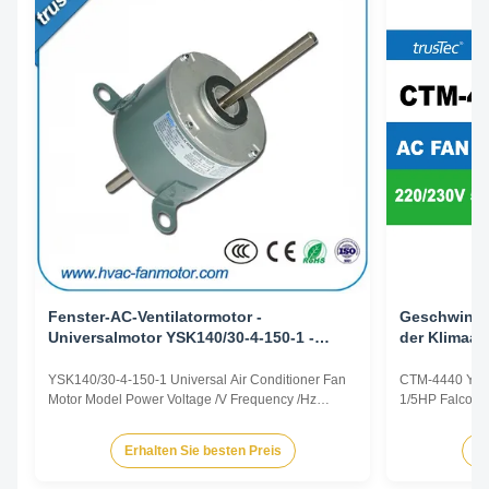
Fenster-AC-Ventilatormotor -
Geschwindi
Universalmotor YSK140/30-4-150-1 -
der Klimaan
1/5PS 3 Drehzahl
Ersatz 5KC
YSK140/30-4-150-1 Universal Air Conditioner Fan
CTM-4440 YS
Motor Model Power Voltage /V Frequency /Hz
1/5HP Falcon A
Speed /RPM OEM Model CTM-1132 YSK120-105-
center leg Prod
6A 1/7HP 220/230 50/60 825/3 5KCP29TUE1195
representative 
Erhalten Sie besten Preis
Er
CTM-738 YSK120-185-6 1/4HP 220/230 50/60
dimensions an
1125/3 AC809-547-28 CTM-511 YSK140-120-6A2
according to 