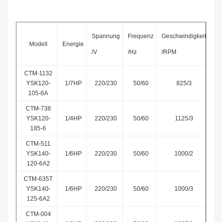
Spannung
Frequenz
Geschwindigkeit
Modell
Energie
/V
/Hz
/RPM
CTM-1132
YSK120-
1/7HP
220/230
50/60
825/3
5
105-6A
CTM-738
YSK120-
1/4HP
220/230
50/60
1125/3
185-6
CTM-511
YSK140-
1/6HP
220/230
50/60
1000/2
5
120-6A2
CTM-635T
YSK140-
1/6HP
220/230
50/60
1000/3
5
125-6A2
CTM-004