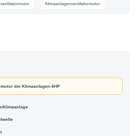
atormotor
Klimaanlagenventilatormotor
rmotor der Klimaanlagen-6HP
erklimaanlage
lwelle
m