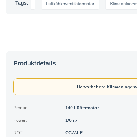
Tags:
atormotor
Luftkühlerventilatormotor
Klimaanlagenventila
Produktdetails
Hervorheben:
Klimaanlagenv
Product:
140 Lüftermotor
Power:
1/6hp
ROT:
CCW-LE