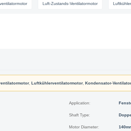
tormotor
Luft-Zustands-Ventilatormotor
Luftkühlerventil
entilatormotor
,
Luftkühlerventilatormotor
,
Kondensator-Ventilato
Application:
Fenst
Shaft Type:
Doppe
Motor Diameter:
140m