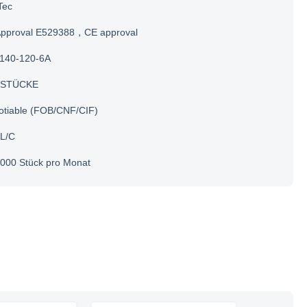
Tec
Approval E529388，CE approval
140-120-6A
 STÜCKE
otiable (FOB/CNF/CIF)
 L/C
000 Stück pro Monat