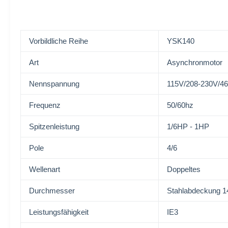
Vorbildliche Reihe
YSK140
Art
Asynchronmotor
Nennspannung
115V/208-230V/4
Frequenz
50/60hz
Spitzenleistung
1/6HP - 1HP
Pole
4/6
Wellenart
Doppeltes
Durchmesser
Stahlabdeckung 
Leistungsfähigkeit
IE3