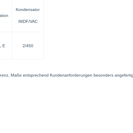
Kondensator
ation
/MDF/VAC
L E
2/450
ferenz, Maße entsprechend Kundenanforderungen besonders angeferti