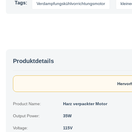
Tags:
rmotor
Verdampfungskühlvorrichtungsmotor
kleiner Vent
Produktdetails
Hervor
Product Name:
Harz verpackter Motor
Output Power:
35W
Voltage:
115V