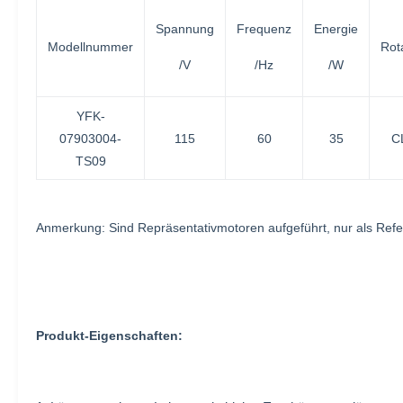
Spannung
Frequenz
Energie
Modellnummer
Rot
/V
/Hz
/W
YFK-
07903004-
115
60
35
C
TS09
Anmerkung: Sind Repräsentativmotoren aufgeführt, nur als Re
Produkt-Eigenschaften: