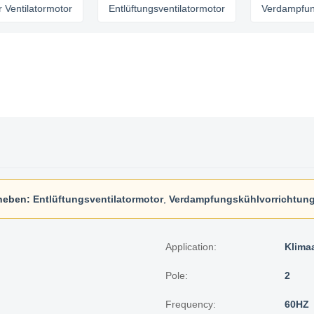
ilatormotor
Entlüftungsventilatormotor
Verdampfungskühl
heben:
Entlüftungsventilatormotor
,
Verdampfungskühlvorrichtun
Application:
Klima
Pole:
2
Frequency:
60HZ