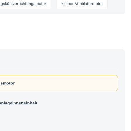
vorrichtungsmotor
kleiner Ventilatormotor
gsmotor
anlageinneneinheit