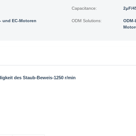
Capacitance:
2μF/4
 und EC-Motoren
ODM Solutions:
ODM-L
Motor
gkeit des Staub-Beweis-1250 r/min