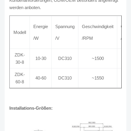
Kundenanforderungen, ODM/OEM besonders angefertigt
werden anboten.
Energie
Spannung
Geschwindigkeit
Gerä
Modell
/W
/V
/RPM
/dB
ZDK-
10-30
DC310
~1500
≤
30-8
ZDK-
40-60
DC310
~1550
≤
60-8
Installations-Größen: