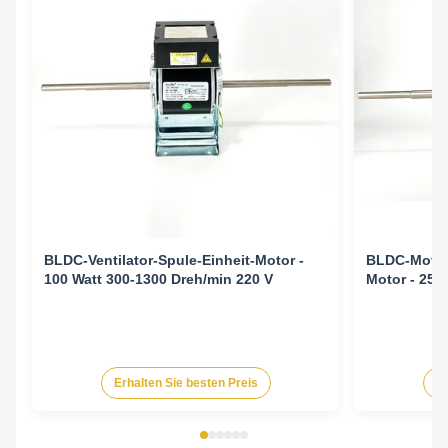
BLDC-Ventilator-Spule-Einheit-Motor -
BLDC-Motor 
100 Watt 300-1300 Dreh/min 220 V
Motor - 25
Erhalten Sie besten Preis
Er