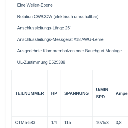
Eine Wellen-Ebene
Rotation CW/CCW (elektrisch umschaltbar)
Anschlussleitungs-Länge 26"
Anschlussleitungs-Messgerät #18 AWG-Lehre
Ausgedehnte Klammernbolzen oder Bauchgurt Montage
UL-Zustimmung E529388
U/MIN
TEILNUMMER
HP
SPANNUNG
Ampe
SPD
CTM5-583
1/4
115
1075/3
3,8