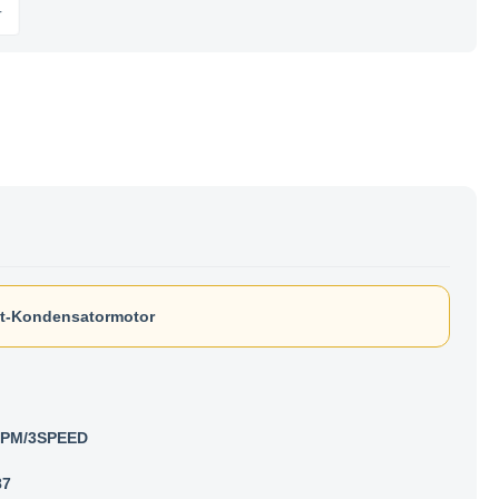
it-Kondensatormotor
RPM/3SPEED
87