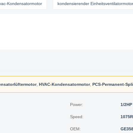
ndensatormotor
kondensierender Einheitsventilatormotor
nsatorlüftermotor
,
HVAC-Kondensatormotor
,
PCS-Permanent-Spl
Power:
1/2HP
Speed:
1075
OEM:
GE35