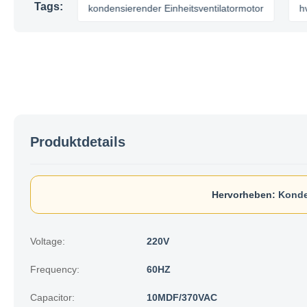
Tags:
motor
kondensierender Einheitsventilatormotor
hvac-Ko
Produktdetails
Hervorheben:
Konde
Voltage:
220V
Frequency:
60HZ
Capacitor:
10MDF/370VAC