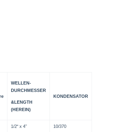
WELLEN-
DURCHMESSER
re
KONDENSATOR
&LENGTH
(HEREIN)
1/2“ x 4"
10/370