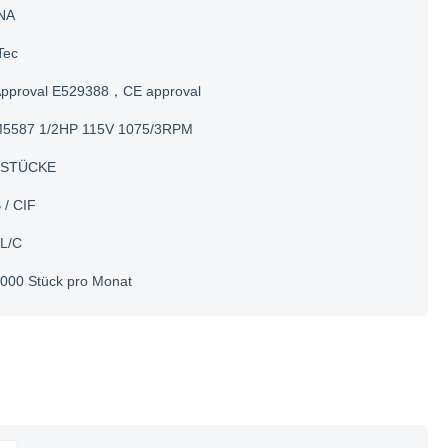
NA
Tec
Approval E529388，CE approval
5587 1/2HP 115V 1075/3RPM
 STÜCKE
 / CIF
 L/C
000 Stück pro Monat