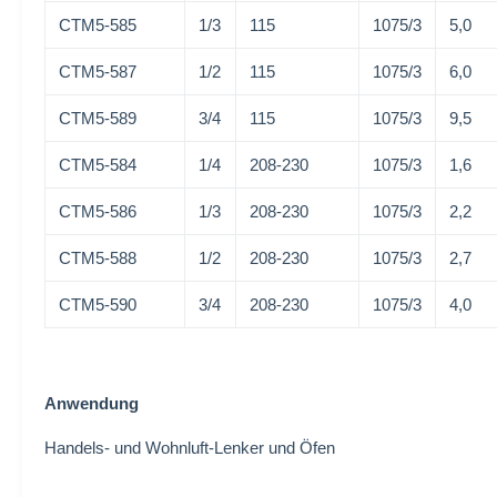
CTM5-585
1/3
115
1075/3
5,0
CTM5-587
1/2
115
1075/3
6,0
CTM5-589
3/4
115
1075/3
9,5
CTM5-584
1/4
208-230
1075/3
1,6
CTM5-586
1/3
208-230
1075/3
2,2
CTM5-588
1/2
208-230
1075/3
2,7
CTM5-590
3/4
208-230
1075/3
4,0
Anwendung
Handels- und Wohnluft-Lenker und Öfen