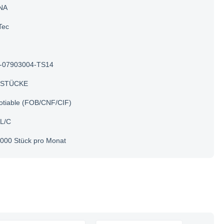
NA
Tec
-07903004-TS14
 STÜCKE
otiable (FOB/CNF/CIF)
 L/C
000 Stück pro Monat