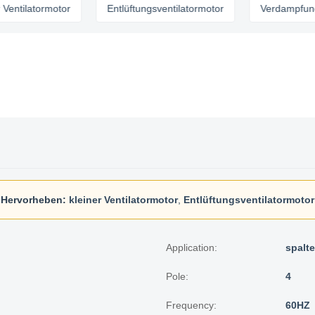
latormotor
Entlüftungsventilatormotor
Verdampfungskühl
Hervorheben:
kleiner Ventilatormotor
,
Entlüftungsventilatormotor
Application:
spalt
Pole:
4
Frequency:
60HZ