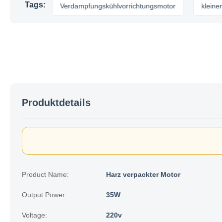
Tags:
motor
Verdampfungskühlvorrichtungsmotor
kleiner Venti
Produktdetails
Product Name:
Harz verpackter Motor
Output Power:
35W
Voltage:
220v