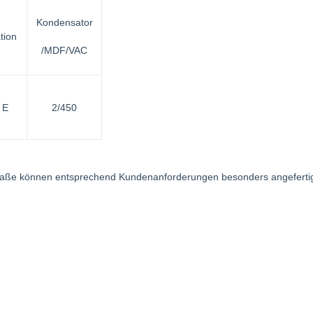
Kondensator
tion
/MDF/VAC
 E
2/450
 Maße können entsprechend Kundenanforderungen besonders angefertig