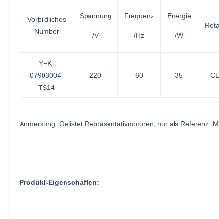
Spannung
Frequenz
Energie
Vorbildliches
Rota
Number
/V
/Hz
/W
YFK-
07903004-
220
60
35
CL
TS14
Anmerkung: Gelistet Repräsentativmotoren, nur als Referenz,
Produkt-Eigenschaften: