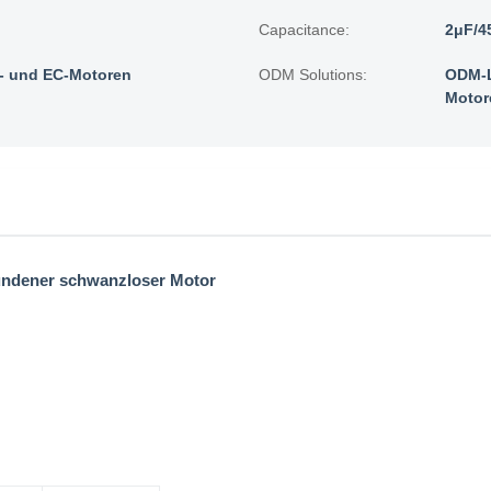
Capacitance:
2μF/4
 und EC-Motoren
ODM Solutions:
ODM-L
Motor
bundener schwanzloser Motor