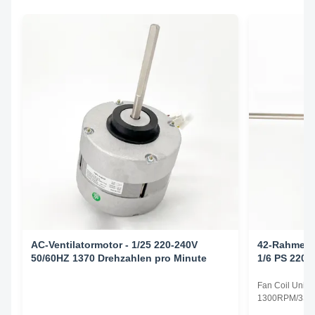
AC-Ventilatormotor - 1/25 220-240V
42-Rahmen-V
50/60HZ 1370 Drehzahlen pro Minute
1/6 PS 220-
Geschw.
Fan Coil Unit 
1300RPM/3SPD
Specifications