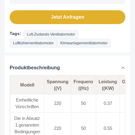
Jetzt Anfragen
Tags:
Luft-Zustands-Ventilatormotor
Luftkühlerventilatormotor
Klimaanlagenventilatormotor
Produktbeschreibung
Spannung
Frequenz
Leistung
Gesch
Modell
((V)
((Hz)
((KW)
Einheitliche
220
50
0.37
Vorschriften
Die in Absatz
1 genannten
220
50
0.55
Bedingungen