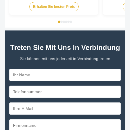
Type Permanent
Erhalten Sie besten Preis
Er
TEAO (Totally 
Equipped With
Phase Single P
Treten Sie Mit Uns In Verbindung
Sie können mit uns jederzeit in Verbindung treten