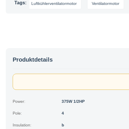
Tags:
tor
Luftkühlerventilatormotor
Ventilatormotor
küh
Produktdetails
Power:
375W 1/2HP
Pole:
4
Insulation:
b