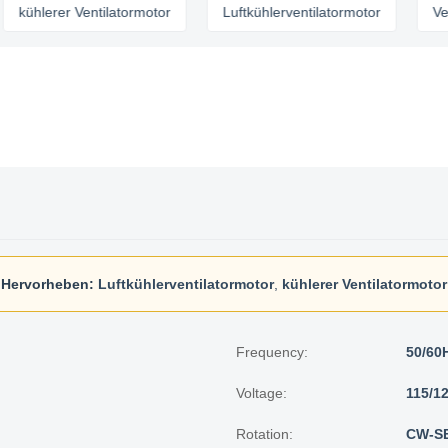
lerer Ventilatormotor
Luftkühlerventilatormotor
Ventilat
Hervorheben:
Luftkühlerventilatormotor
,
kühlerer Ventilatormotor
Frequency:
50/60
Voltage:
115/1
Rotation:
CW-S