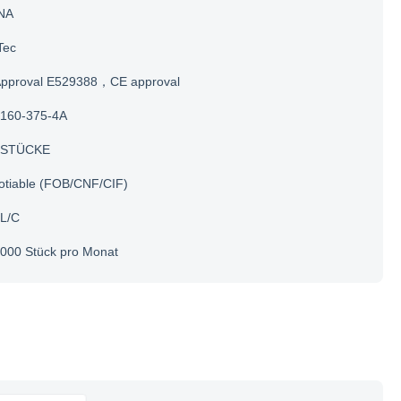
NA
Tec
Approval E529388，CE approval
160-375-4A
 STÜCKE
otiable (FOB/CNF/CIF)
 L/C
000 Stück pro Monat