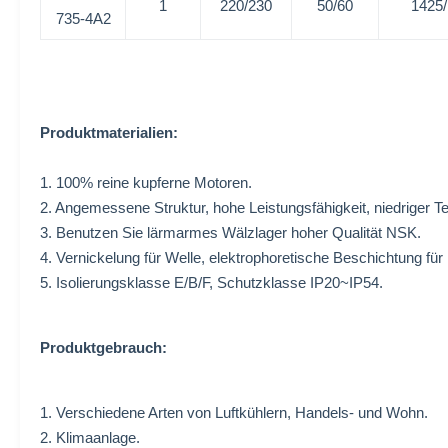
1
220/230
50/60
1425
735-4A2
Produktmaterialien:
1. 100% reine kupferne Motoren.
2. Angemessene Struktur, hohe Leistungsfähigkeit, niedriger T
3. Benutzen Sie lärmarmes Wälzlager hoher Qualität NSK.
4. Vernickelung für Welle, elektrophoretische Beschichtung für
5. Isolierungsklasse E/B/F, Schutzklasse IP20~IP54.
Produktgebrauch:
1.
Verschiedene Arten von Luftkühlern,
Handels- und Wohn.
2.
Klimaanlage.