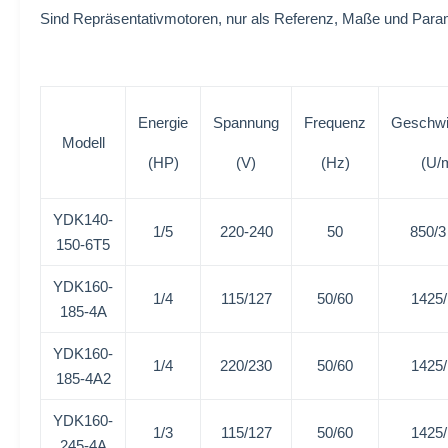
Sind Repräsentativmotoren, nur als Referenz, Maße und Par
Energie
Spannung
Frequenz
Geschwi
Modell
(HP)
(V)
(Hz)
(U/
YDK140-
1/5
220-240
50
850/
150-6T5
YDK160-
1/4
115/127
50/60
1425
185-4A
YDK160-
1/4
220/230
50/60
1425
185-4A2
YDK160-
1/3
115/127
50/60
1425
245-4A