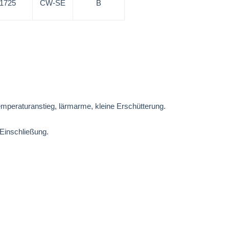
/1725
CW-SE
B
emperaturanstieg, lärmarme, kleine Erschütterung.
 Einschließung.