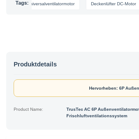
Tags:
Universalventilatormotor
Deckenlüfter DC-Motor
Hv
Produktdetails
Hervorheben:
6P Außen
Product Name:
TrusTec AC 6P Außenventilatormo
Frischluftventilationssystem