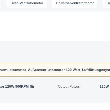
ac-Ventilatormotor
Universalventilatormotor
Deckenlüft
ventilatormotor
,
Außenventilatormotor 120 Watt
,
Luftlüftungssy
tor 120W 900RPM für
Output Power:
120W