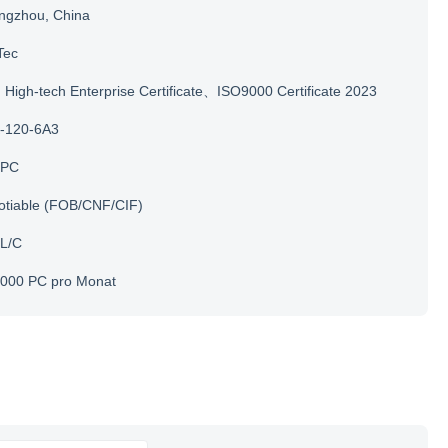
ngzhou, China
Tec
igh-tech Enterprise Certificate、ISO9000 Certificate 2023
-120-6A3
 PC
otiable (FOB/CNF/CIF)
 L/C
.000 PC pro Monat