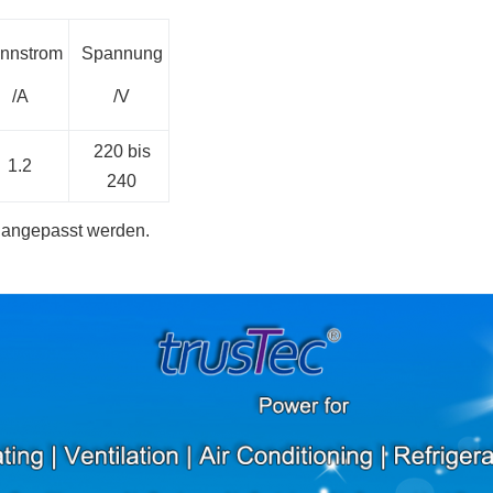
nnstrom
Spannung
/A
/V
220 bis
1.2
240
angepasst werden.