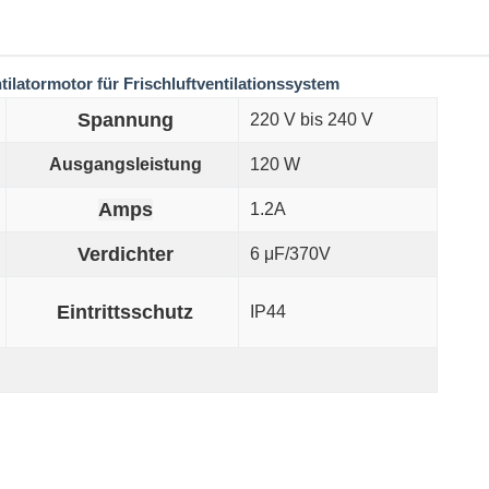
atormotor für Frischluftventilationssystem
Spannung
220 V bis 240 V
Ausgangsleistung
120 W
Amps
1.2A
Verdichter
6 μF/370V
Eintrittsschutz
IP44