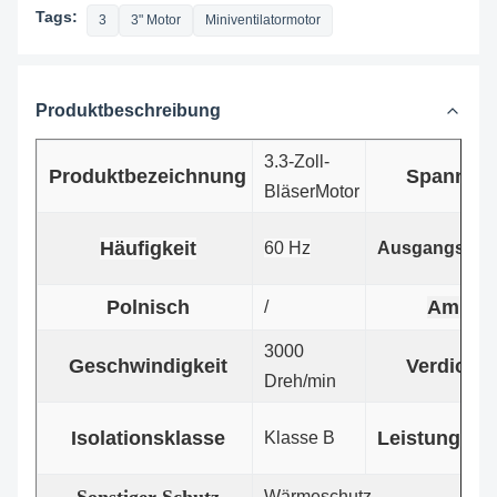
Tags:
3
3" Motor
Miniventilatormotor
Produktbeschreibung
3.3-Zoll-
Produktbezeichnung
Spannun
Bläser
Motor
Häufigkeit
60 Hz
Ausgangsleis
Polnisch
Amps
/
3000
Geschwindigkeit
Verdichte
Dreh/min
Isolationsklasse
Leistungsfak
Klasse B
Wärmeschutz