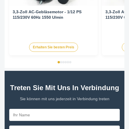
3,3-Zoll AC-Gebläsemotor - 1/12 PS
3,3-Zoll AC
115/230V 60Hz 1550 U/min
115/230V 60
Erhalten Sie besten Preis
Er
Treten Sie Mit Uns In Verbindung
Sie können mit uns jederzeit in Verbindung treten