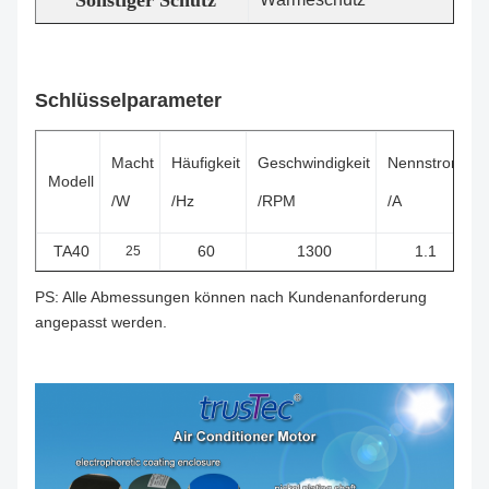
Sonstiger Schutz
Schlüsselparameter
Macht
Häufigkeit
Geschwindigkeit
Nennstrom
Modell
/W
/Hz
/RPM
/A
/
TA40
60
1300
1.1
25
PS: Alle Abmessungen können nach Kundenanforderung
angepasst werden.