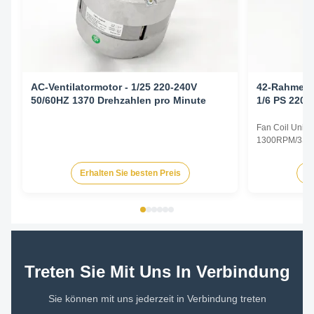
AC-Ventilatormotor - 1/25 220-240V
42-Rahmen-V
50/60HZ 1370 Drehzahlen pro Minute
1/6 PS 220-
Geschw.
Fan Coil Unit 
1300RPM/3SPD
Specifications
Type Permanent
Erhalten Sie besten Preis
Er
TEAO (Totally 
Equipped With
Phase Single P
Treten Sie Mit Uns In Verbindung
Sie können mit uns jederzeit in Verbindung treten