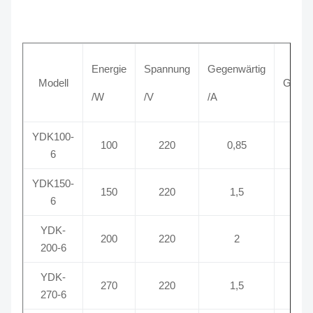
Energie
Spannung
Gegenwärtig
Modell
Gesch
/W
/V
/A
YDK100-
100
220
0,85
85
6
YDK150-
150
220
1,5
80
6
YDK-
200
220
2
83
200-6
YDK-
270
220
1,5
63
270-6