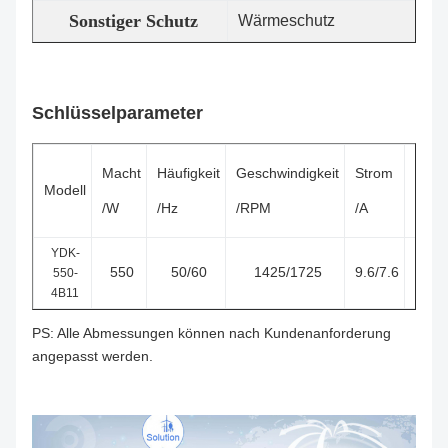
Sonstiger Schutz
Wärmeschutz
Schlüsselparameter
Macht
Häufigkeit
Geschwindigkeit
Strom
Span
Modell
/W
/Hz
/RPM
/A
/V
YDK-
550
50/60
1425/1725
9.6/7.6
115
550-
4B11
PS: Alle Abmessungen können nach Kundenanforderung
angepasst werden.