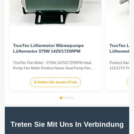
TrusTec Lüftermotor Wärmepumpe
TrusTec Lü
Lüftermotor 375W 1425/1725RPM
Lüftermoto
TrusTec Fan Motor - 375W 1425/1725RPM Heat
Product Name 
Pump Fan Motor Product Name Heat Pump Fan
115/127V Freq
Motor Voltage 115/127V Frequency 50/60Hz Output
Pole 4P AMPS
Power 375W Pole 4P AMPS 8.1/6.5 Speed
Insulation Cla
Erhalten Sie besten Preis
Er
1425/1725RPM Insulation Class CL.B Capacitor /
Other protec
Power Factor 0.67 Other protection THERMALLY
Parameters Mo
PROTECTED Key Parameters Model Power ...
/RPM Current /
Treten Sie Mit Uns In Verbindung