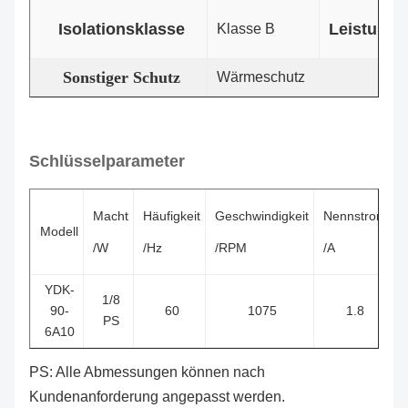
Isolationsklasse
Leistungs
Klasse B
Sonstiger Schutz
Wärmeschutz
Schlüsselparameter
Macht
Häufigkeit
Geschwindigkeit
Nennstrom
Modell
/W
/Hz
/RPM
/A
/
YDK-
1/8
90-
60
1075
1.8
PS
6A10
PS: Alle Abmessungen können nach
Kundenanforderung angepasst werden.