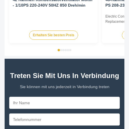
- 1/10PS 220-240V 50HZ 850 Dreh/min
PS 208-230 
Electric Cond
Replacement F
60Hz 1/6HP Te
HP Voltage Sp
Erhalten Sie besten Preis
Er
YDK140-125-6
FSE1016S 372
230V 60Hz 107
Treten Sie Mit Uns In Verbindung
Sie können mit uns jederzeit in Verbindung treten