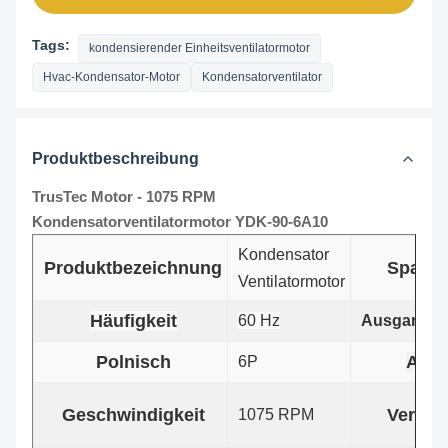
Tags:
kondensierender Einheitsventilatormotor
Hvac-Kondensator-Motor
Kondensatorventilator
Produktbeschreibung
TrusTec Motor - 1075 RPM
Kondensatorventilatormotor YDK-90-6A10
Kondensator
Produktbezeichnung
Spann
Ventilatormotor
Häufigkeit
60 Hz
Ausgangsl
Polnisch
Amp
6P
Geschwindigkeit
Verdic
1075 RPM