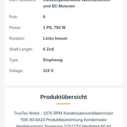
und EC-Motoren
Pole:
6
Power:
1 PS, 750 W
Rotation:
Links herum
Shaft Length:
6 Zoll
Type:
Einphasig
Voltage:
115 V
Produktübersicht
TrusTec Motor - 1075 RPM Kondensatorventilatormotor
YDK-90-6A10 Produktbezeichnung Kondensator
Ventilatormotor Spannung 115/127V Häufigkeit 60 Hz