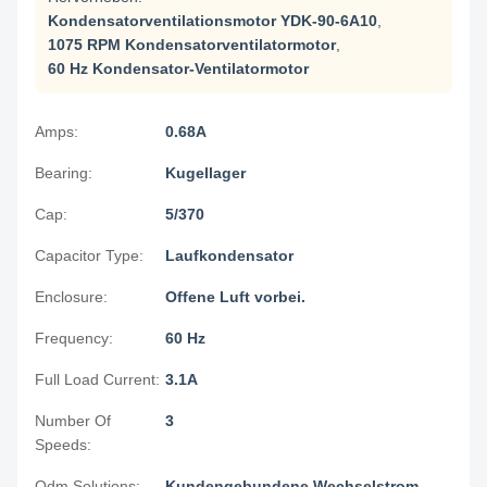
Kondensatorventilationsmotor YDK-90-6A10
,
1075 RPM Kondensatorventilatormotor
,
60 Hz Kondensator-Ventilatormotor
Amps:
0.68A
Bearing:
Kugellager
Cap:
5/370
Capacitor Type:
Laufkondensator
Enclosure:
Offene Luft vorbei.
Frequency:
60 Hz
Full Load Current:
3.1A
Number Of
3
Speeds:
Odm Solutions:
Kundengebundene Wechselstrom-